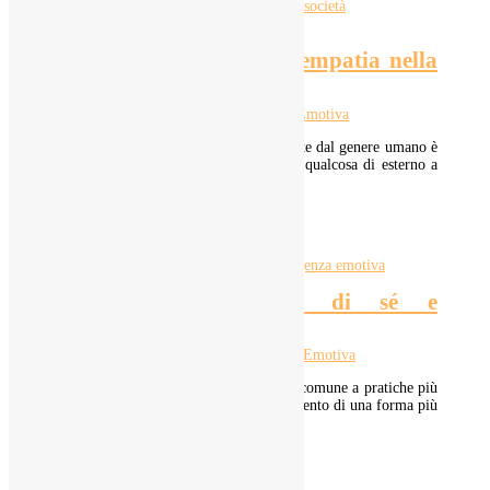
C’è ancora spazio per l’empatia nella
società individualista?
6 Set 2022
|
Intelligenza Emotiva
Una delle più grandi commodity prodotte dal genere umano è
credere che il male dipenda sempre da qualcosa di esterno a
noi. A consolidare tale...
LEGGI TUTTO
Meditazione, coscienza di sé e
intelligenza emotiva
29 Ago 2022
|
Intelligenza Emotiva
Lo scopo principale della meditazione, comune a pratiche più
diffuse come lo yoga[i], è il raggiungimento di una forma più
alta di conoscenza di sé....
LEGGI TUTTO