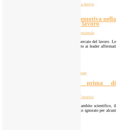
Leadership e intelligenza emotiva nella
nuova organizzazione del lavoro
2 Mag 2022
|
Crescita professionale
L’economia è cambiata e, con essa, il mercato del lavoro. Le
repentine trasformazioni richiedono, tanto ai leader affermati
quanto ai giovani, delle...
LEGGI TUTTO
L’intelligenza emotiva prima di
Goleman
3 Gen 2022
|
Intelligenza Emotiva
Dal momento della sua apparizione in ambito scientifico, il
concetto di intelligenza emotiva è rimasto ignorato per alcuni
anni. Il concetto di...
LEGGI TUTTO