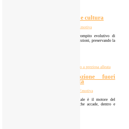
Il disgusto, tra innatismo e cultura
4 Ott 2022
|
Intelligenza Emotiva
Il disgusto è l’emozione che ha il compito evolutivo di
proteggere l’organismo da malattie e infezioni, preservando la
continuazione della specie....
LEGGI TUTTO
La rabbia: da emozione fuori
controllo a preziosa alleata
28 Set 2022
|
Intelligenza Emotiva
Nel momento in cui la tensione sociale è il motore del
mondo, essere consapevoli di quello che accade, dentro e
fuori di noi, è precisa...
LEGGI TUTTO