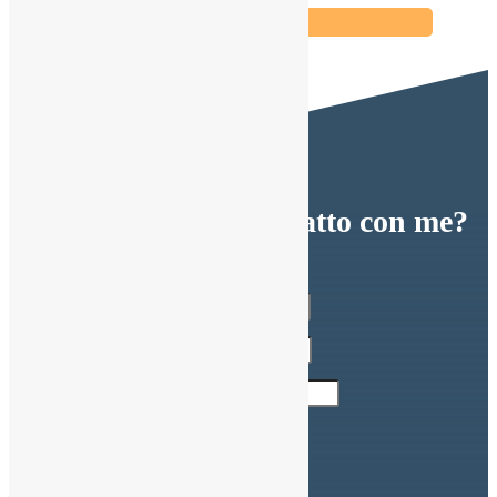
« POST PRECEDENTI
Vuoi metterti in contatto con me?
SCRIVIMI
Indirizzo Email
Nome completo
Numero di Telefono
Messaggio