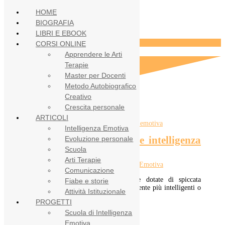
HOME
BIOGRAFIA
LIBRI E EBOOK
goleman
CORSI ONLINE
Apprendere le Arti
Terapie
Master per Docenti
Metodo Autobiografico
Creativo
Crescita personale
ARTICOLI
Intelligenza Emotiva
Il legame tra sensibilità e intelligenza
Evoluzione personale
emotiva
Scuola
Arti Terapie
20 Gen 2023
|
Intelligenza Emotiva
Comunicazione
È un luogo comune che le persone dotate di spiccata
Fiabe e storie
sensibilità siano anche quelle emotivamente più intelligenti o
Attività Istituzionale
esiste un fondamento a supporto...
PROGETTI
LEGGI TUTTO
Scuola di Intelligenza
Emotiva