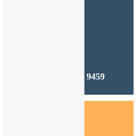
INVIA
SEGUIMI
Segui
Segui
Segui
Segui
Segui
Segui
CHIAMAMI
(+39) 349 644 9459
Dal lunedì al venerdì
Dalle 9:00 alle 18:00
Artedo Network Srl
viale Oronzo Quarta n° 24 – 73100 LECCE
Cod.Fis.| P.IVA: 04618720751
Cookie Policy