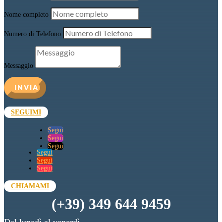
Nome completo
Numero di Telefono
Messaggio
INVIA
SEGUIMI
Segui
Segui
Segui
Segui
Segui
Segui
CHIAMAMI
(+39) 349 644 9459