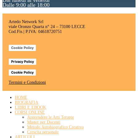
Dal lunedì al venerdì
Dalle 9:00 alle 18:00
Artedo Network Srl
viale Oronzo Quarta n° 24 – 73100 LECCE
Cod.Fis.| P.IVA: 04618720751
Cookie Policy
Privacy Policy
Cookie Policy
Termini e Condizioni
HOME
BIOGRAFIA
LIBRI E EBOOK
CORSI ONLINE
Apprendere le Arti Terapie
Master per Docenti
Metodo Autobiografico Creativo
Crescita personale
ARTICOLI