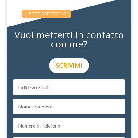
« POST PRECEDENTI
Vuoi metterti in contatto
con me?
SCRIVIMI