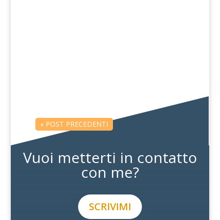
L'economia è cambiata e, con essa, il
mercato del lavoro. Le repentine
trasformazioni richiedono, tanto ai leader
affermati, quanto ai giovani,...
« POST PRECEDENTI
Vuoi metterti in contatto
con me?
SCRIVIMI