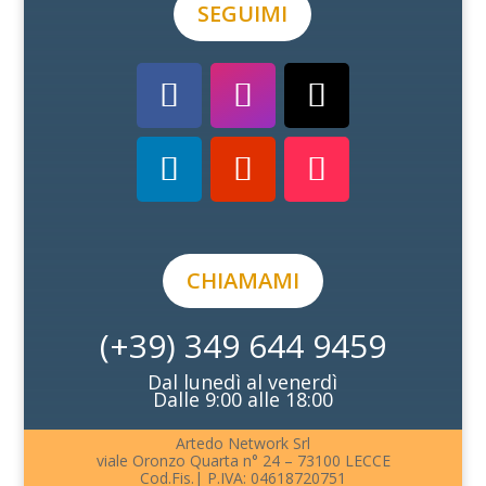
SEGUIMI
CHIAMAMI
(+39) 349 644 9459
Dal lunedì al venerdì
Dalle 9:00 alle 18:00
Artedo Network Srl
viale Oronzo Quarta n° 24 – 73100 LECCE
Cod.Fis.| P.IVA: 04618720751