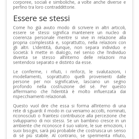
corporee, sociali e simboliche, a volte anche diverse e
perfino tra loro contraddittorie.
Essere se stessi
Come ho già avuto modo di scrivere in altri articoli,
essere se stessi significa mantenere un nucleo di
coerenza personale mentre si vive in relazione alla
propria complessità e, soprattutto, nella relazioni con
gli altri. L’identità, dunque, non separa individuo e
società: li mette in dialogo, nel senso che l’individuo
diventa se stesso all’interno delle relazioni ma
sentendosi separato e distinto da esse.
Le conferme, i rifiuti, i rinforzi, le svalutazioni, i
modellamenti, soprattutto quelli provenienti dalle
persone per noi significative, lasciano un segno
profondo nella costruzione del sé. Per questo
affermiamo che l’identità è molto influenzata dai
rispecchiamenti relazionali.
Questo vuol dire che essa si forma all’interno di una
rete di sguardi: il modo in cui veniamo accolti, nominati,
riconosciuti o fraintesi contribuisce alla percezione che
sviluppiamo di noi stessi. Se un bambino cresce in un
ambiente che riconosce il suo valore, le sue emozioni, i
suoi bisogni, sarà più probabile che costruisca un senso
di sé più stabile. Al contrario, se sperimenta rifiuto,