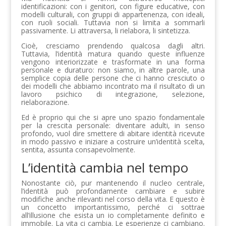
identificazioni: con i genitori, con figure educative, con
modelli culturali, con gruppi di appartenenza, con ideali,
con ruoli sociali. Tuttavia non si limita a sommarli
passivamente. Li attraversa, li rielabora, li sintetizza.
Cioè, cresciamo prendendo qualcosa dagli altri.
Tuttavia, l’identità matura quando queste influenze
vengono interiorizzate e trasformate in una forma
personale e duraturo: non siamo, in altre parole, una
semplice copia delle persone che ci hanno cresciuto o
dei modelli che abbiamo incontrato ma il risultato di un
lavoro psichico di integrazione, selezione,
rielaborazione.
Ed è proprio qui che si apre uno spazio fondamentale
per la crescita personale: diventare adulti, in senso
profondo, vuol dire smettere di abitare identità ricevute
in modo passivo e iniziare a costruire un’identità scelta,
sentita, assunta consapevolmente.
L’identità cambia nel tempo
Nonostante ciò, pur mantenendo il nucleo centrale,
l’identità può profondamente cambiare e subire
modifiche anche rilevanti nel corso della vita. E questo è
un concetto importantissimo, perché ci sottrae
all’illusione che esista un io completamente definito e
immobile. La vita ci cambia. Le esperienze ci cambiano.