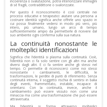
incoerenza o svalutazione, potrà interiorizzare immagini
di sé fragili, contraddittorie o svalorizzate.
Per questo il riconoscimento è così centrale nei
processi educativi e terapeutici: aiutare una persona a
costruire identità significa anche offrirle uno spazio in
cui possa finalmente vedersi in modo più vero, più
intero, più umano, lungo un arco di tempo
sufficientemente ampio da permetterle di ricevere dal
suo ambiente ogni conferma sulla sua natura.
La continuità nonostante le
molteplici identificazioni
Significa che l’identità si plasma sulla continuità. Cioè,
l’identità non ci fa solo sentire con gli altri ma anche
diversi dagli altri. E ci fa sentire anche gli stessi nel
tempo. Ci permette di riconoscerci come noi stessi
nonostante i cambiamenti, le difficoltà, le
trasformazioni, le perdite di punti di riferimento. Senza
continuità interna, il soggetto rischia di sentirsi in balia
degli eventi, frammentato, instabile, incapace di
orientarsi. Con la continuità, invece, anche il
cambiamento può essere vissuto non come una
minaccia ma come una trasformazione che può essere
attraversata.
Ma l’identità si forma attraverso molteplici