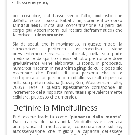
flussi energetici,
per così dire, dal basso verso l’alto, piuttosto che
dall’alto verso il basso. Kabat-Zinn, durante il percorso
Mindfullness
, invita alla concentrazione su parti del
corpo (sui visceri interni, sul respiro diaframmatico) che
favorisce il
rilassamento
.
Sia da seduti che in movimento. In questo modo, la
stimolazione periferica enterocettiva viene
prevalentemente riversata sull’insula, nella sua parte
mediana, e da qui trasmessa al lobo prefrontale dove
gradualmente viene elaborata. Esistono, in proposito,
numerosi riscontri in
neuroimaging
da cui è possibile
osservare che l’insula di una persona che si è
sottoposta ad un percorso mindfullness risulta ispessita
nella sua parte mediana (Lazar, Kerr, Wasserman e altri,
2005). Bene: a questo ispessimento corrisponde un
incremento della risposta immunitaria (prevalentemente
cellulare, piuttosto che umorale).
Definire la Mindfullness
Può essere tradotta come “
pienezza della mente
”.
Da circa una decina d’anni la Mindfullness è diventata
una pratica di meditazione, concentrazione sul sé,
autosservazione che migliora la capacità dell’essere