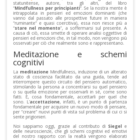
statunitense, autore, tra gli altri, del libro
“
Mindfullness per principianti
“. Se la nostra mente è
intrappolata in pensieri ed emozioni dominanti (che
vanno dal passato alle prospettive future in maniera
“ruminante” e quasi coercitiva), essa non riesce più a
“
stare nel momento
”, a soffermarsi sul presente. A
causa di ciò, essa smette di operare analisi oggettive di
pensieri ed emozioni che, in tal modo, non vengono più
osservati per ciò che realmente sono e rappresentano.
Meditazione e schemi
cognitivi
La
meditazione
Mindfullness, induzione di un alterato
stato di coscienza facilitato da una guida, tende ad
interrompere questo circuito del pensiero automatico,
stimolando la persona a concentrarsi su quel pensiero
o su quella emozione per osservarli in sé, come sono
fatti. E, cosa fondamentale, accettarli per quel che
sono. L’
accettazione
, infatti, è un punto di partenza
fondamentale per acquisire un nuovo modo di pensare,
per “creare” nuovi punti di vista sul problema di cui ci si
sente prigionieri.
Noi sappiamo oggi, grazie al contributo di
Siegel
e
delle neuroscienze, che gli schemi cognitivi ed emotivi
del nostro rapporto con la realtà vengono elaborati