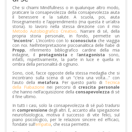
Che si chiami Mindfullness o in qualunque altro modo,
praticare la consapevolezza della consapevolezza aiuta
il benessere e la salute. A scuola, poi, aiuta
l’insegnamento e l’apprendimento (ma questa è un’altra
storia). Io lavoro nella stessa direzione con il mio
Metodo Autobiografico Creativo
. Narrare di sé, della
propria storia personale, in fondo, permette un
“
incontro
“. L’incontro con lo
sconosciuto
che viaggia
con noi. Nell’interpretazione psicoanalitica delle fiabe di
Propp
, riferimento bibliografico cardine della mia
indagine, il
protagonista
e l’
antagonista
sono,
infatti, rispettivamente, la parte in luce e quella in
ombra della personalità di ognuno.
Sono, cioè, facce opposte della stessa medaglia che si
incontrano sulla scena di un “c’era una volta…” con
l’aiuto della
metafora
. Per questo parlo di
Tecnica
della Fiabazione
nei percorsi di
crescita personale
che hanno nell’acquisizione della
consapevolezza
di sé
il fine ultimo.
In tutti i casi, solo la consapevolezza di sé può tradursi
in
comprensione
degli altri. E, accanto alla spiegazione
neurofisiologica, motiva il successo di vite felici, sul
piano psicologico, per le relazioni sincere ed efficaci,
fondate sull’
empatia
, che essa permette.