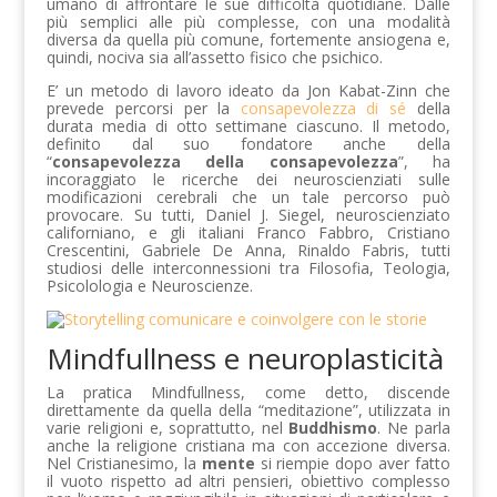
umano di affrontare le sue difficoltà quotidiane. Dalle
più semplici alle più complesse, con una modalità
diversa da quella più comune, fortemente ansiogena e,
quindi, nociva sia all’assetto fisico che psichico.
E’ un metodo di lavoro ideato da Jon Kabat-Zinn che
prevede percorsi per la
consapevolezza di sé
della
durata media di otto settimane ciascuno. Il metodo,
definito dal suo fondatore anche della
“
consapevolezza della consapevolezza
”, ha
incoraggiato le ricerche dei neuroscienziati sulle
modificazioni cerebrali che un tale percorso può
provocare. Su tutti, Daniel J. Siegel, neuroscienziato
californiano, e gli italiani Franco Fabbro, Cristiano
Crescentini, Gabriele De Anna, Rinaldo Fabris, tutti
studiosi delle interconnessioni tra Filosofia, Teologia,
Psicolologia e Neuroscienze.
Mindfullness e neuroplasticità
La pratica Mindfullness, come detto, discende
direttamente da quella della “meditazione”, utilizzata in
varie religioni e, soprattutto, nel
Buddhismo
. Ne parla
anche la religione cristiana ma con accezione diversa.
Nel Cristianesimo, la
mente
si riempie dopo aver fatto
il vuoto rispetto ad altri pensieri, obiettivo complesso