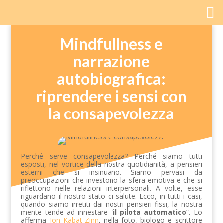
Mindfullness e
narrazione
autobiografica:
riprendere i sensi con
la consapevolezza
Perché serve consapevolezza? Perché siamo tutti
esposti, nel vortice della nostra quotidianità, a pensieri
esterni che si insinuano. Siamo pervasi da
preoccupazioni che investono la sfera emotiva e che si
riflettono nelle relazioni interpersonali. A volte, esse
riguardano il nostro stato di salute. Ecco, in tutti i casi,
quando siamo irretiti dai nostri pensieri fissi, la nostra
mente tende ad innestare ”
il pilota automatico
”. Lo
afferma
Jon Kabat-Zinn
, nella foto, biologo e scrittore