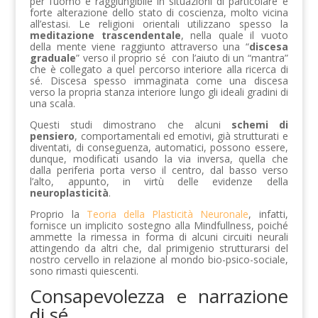
per l’uomo e raggiungibile in situazioni di particolare e
forte alterazione dello stato di coscienza, molto vicina
all’estasi. Le religioni orientali utilizzano spesso la
meditazione trascendentale
, nella quale il vuoto
della mente viene raggiunto attraverso una “
discesa
graduale
” verso il proprio sé con l’aiuto di un “mantra”
che è collegato a quel percorso interiore alla ricerca di
sé. Discesa spesso immaginata come una discesa
verso la propria stanza interiore lungo gli ideali gradini di
una scala.
Questi studi dimostrano che alcuni
schemi di
pensiero
, comportamentali ed emotivi, già strutturati e
diventati, di conseguenza, automatici, possono essere,
dunque, modificati usando la via inversa, quella che
dalla periferia porta verso il centro, dal basso verso
l’alto, appunto, in virtù delle evidenze della
neuroplasticità
.
Proprio la
Teoria della Plasticità Neuronale
, infatti,
fornisce un implicito sostegno alla Mindfullness, poiché
ammette la rimessa in forma di alcuni circuiti neurali
attingendo da altri che, dal primigenio strutturarsi del
nostro cervello in relazione al mondo bio-psico-sociale,
sono rimasti quiescenti.
Consapevolezza e narrazione
di sé