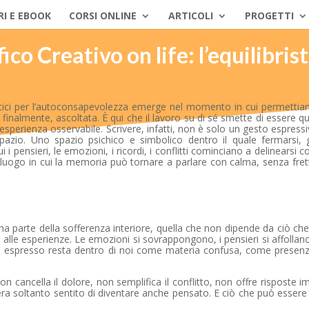
RI E EBOOK
CORSI ONLINE
ARTICOLI
PROGETTI
o Creativo on life: l’equilibris
artistici per l’autoconsapevolezza emerge nel momento in cui permetti
finalmente, ascoltata. È qui che il lavoro su di sé smette di essere q
esperienza osservabile. Scrivere, infatti, non è solo un gesto espress
spazio. Uno spazio psichico e simbolico dentro il quale fermarsi, 
 i pensieri, le emozioni, i ricordi, i conflitti cominciano a delinearsi c
. È il luogo in cui la memoria può tornare a parlare con calma, senza fre
uona parte della sofferenza interiore, quella che non dipende da ciò ch
le esperienze. Le emozioni si sovrappongono, i pensieri si affollano,
to, espresso resta dentro di noi come materia confusa, come presen
on cancella il dolore, non semplifica il conflitto, non offre risposte 
ra soltanto sentito di diventare anche pensato. E ciò che può essere