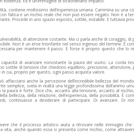
a in evidenza. Ed è un’immagine di straordinario impatto.
zialità, contiene moltissimo dell’esperienza umana. Cammina su una co
on fatica e un rischio reale che non può essere negato. Non è a ter
ante. Procede in uno spazio esposto, sottile, instabile. E tuttavia pro
lnerabilità, di attenzione costante. Ma ci parla anche di coraggio, di
vincibile. Non è un eroe trionfante nel senso ingenuo del termine. È c
 necessaria per mantenere il passo. E forse è proprio questo che lo r
 capacità di avanzare nonostante la paura del vuoto. La corda tesa
io sottile di tensioni che chiedono equilibrio, precisione, attenzione,
in cui, proprio per questo, ogni passo acquista valore.
uò affacciarsi anche la percezione dell’incredibile bellezza del mond
nte semplice, svela in realtà una legge profondissima dell’animo um
 la paura è forte. Dice che, accanto alla tensione, accanto al rischi
della bellezza, della relazione, dell’esperienza, della possibilità. È c
edi, continuasse a desiderare di partecipare. Di avanzare. Di no
ere che il processo artistico aiuta a ritrovare nelle immagini che
alla vita, anche quando essa si presenta come rischio, come attrave