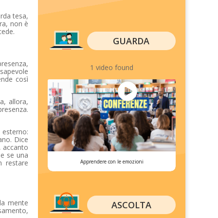
rda tesa,
ra, non è
cede.
GUARDA
 presenza,
1 video found
onsapevole
ende così
, allora,
 presenza.
o esterno:
ano. Dice
o, accanto
ome se una
Apprendere con le emozioni
n restare
 la mente
ASCOLTA
rsamento,