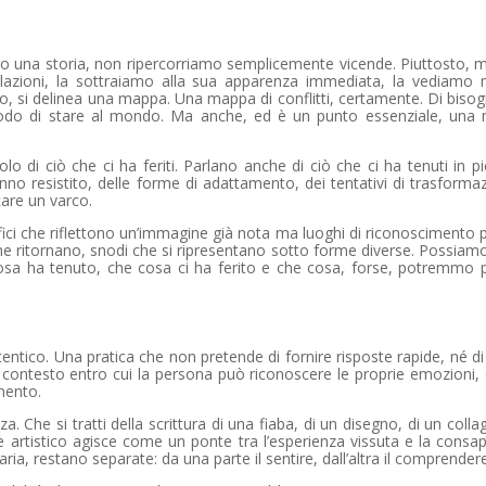
mo una storia, non ripercorriamo semplicemente vicende. Piuttosto, 
lazioni, la sottraiamo alla sua apparenza immediata, la vediamo 
o, si delinea una mappa. Una mappa di conflitti, certamente. Di bisog
 modo di stare al mondo. Ma anche, ed è un punto essenziale, una
 di ciò che ci ha feriti. Parlano anche di ciò che ci ha tenuti in pi
nno resistito, delle forme di adattamento, dei tentativi di trasforma
are un varco.
rfici che riflettono un’immagine già nota ma luoghi di riconoscimento
he ritornano, snodi che si ripresentano sotto forme diverse. Possiamo
cosa ha tenuto, che cosa ci ha ferito e che cosa, forse, potremmo 
tentico. Una pratica che non pretende di fornire risposte rapide, né d
contesto entro cui la persona può riconoscere le proprie emozioni, 
mento.
za. Che si tratti della scrittura di una fiaba, di un disegno, di un colla
e artistico agisce come un ponte tra l’esperienza vissuta e la consa
ria, restano separate: da una parte il sentire, dall’altra il comprendere