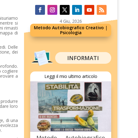
misuriamo
4 Giu, 2026
mentre si
Metodo Autobiografico Creativo
|
ni rimasti
Psicologia
 mappa di
edi. Delle
zione, dei
INFORMATI
 profondo.
 cogliere
provare a
Leggi il mio ultimo articolo
i produrre
dare loro
ge, di una
pevolezza
.
Metodo Autobiografico