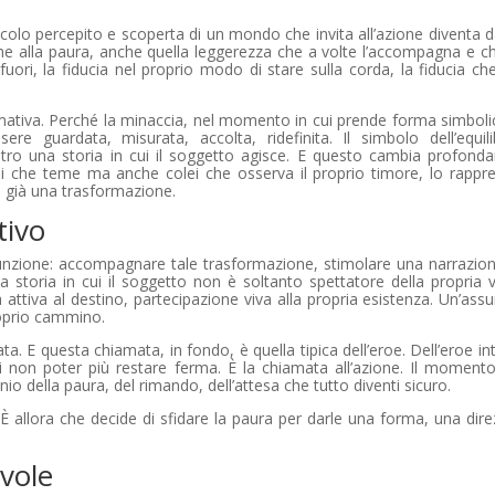
colo percepito e scoperta di un mondo che invita all’azione diventa d
eme alla paura, anche quella leggerezza che a volte l’accompagna e c
uori, la fiducia nel proprio modo di stare sulla corda, la fiducia ch
ormativa. Perché la minaccia, nel momento in cui prende forma simboli
e guardata, misurata, accolta, ridefinita. Il simbolo dell’equilib
ntro una storia in cui il soggetto agisce. E questo cambia profond
ei che teme ma anche colei che osserva il proprio timore, lo rappre
è già una trasformazione.
tivo
unzione: accompagnare tale trasformazione, stimolare una narrazion
una storia in cui il soggetto non è soltanto spettatore della propria
attiva al destino, partecipazione viva alla propria esistenza. Un’ass
roprio cammino.
 E questa chiamata, in fondo, è quella tipica dell’eroe. Dell’eroe int
non poter più restare ferma. È la chiamata all’azione. Il momento 
io della paura, del rimando, dell’attesa che tutto diventi sicuro.
È allora che decide di sfidare la paura per darle una forma, una dire
evole