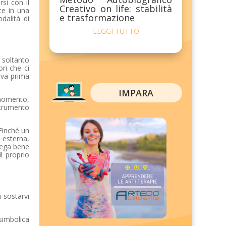
rsi con il
Creativo on life: stabilità
ce in una
e trasformazione
dalità di
LEGGI TUTTO
 soltanto
ri che ci
iva prima
IMPARA
 momento,
strumento
 Finché un
a esterna,
iega bene
l proprio
i sostarvi
simbolica