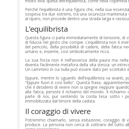
molto viva: quella dell’equilibrista, come nella copertin
Perché l’equilibrista è una figura che, nella sua essen
sospesa tra due estremi, tra una sicurezza mantenuta c
al riparo, non procede dentro una strada larga e rassicur
L’equilibrista
Questa figura ci parla immediatamente di tensione, di vu
di fiducia nel gesto che compie. L’equilibrista non è in
del pericolo, della possibilità di cadere, della fatica
umano e, insieme, così simbolicamente ricco.
La sua forza non è nell’assenza della paura ma nella
diventa facilmente metafora della vita stessa: un intrecc
Un cammino in cui nulla può essere dato per scontato e 
Eppure, mentre lo sguardo dell’equilibrista va avanti, p
“Eppure fuori è così bello”. Questa frase, apparenteme
che il desiderio di vivere non si spegne neppure quando
alla fatica, persiste il richiamo del mondo. Il richiamo 
parte di noi, pur sentendo la corda tesa sotto i pi
immobilizzata dal timore della caduta.
Il coraggio di vivere
Potremmo chiamarlo, senza esitazione, coraggio di viv
produce. La persona non cerca di sottrarsi del tutto 