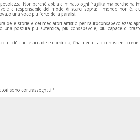
evolezza. Non perché abbia eliminato ogni fragilità ma perché ha i
evole e responsabile del modo di starci sopra: il mondo non è, d’u
rovato una voce più forte della paralisi.
ura delle storie e dei mediatori artistici per l’autoconsapevolezza: apr
so una postura più autentica, più consapevole, più capace di trasf
tto di ciò che le accade e comincia, finalmente, a riconoscersi come
gatori sono contrassegnati
*