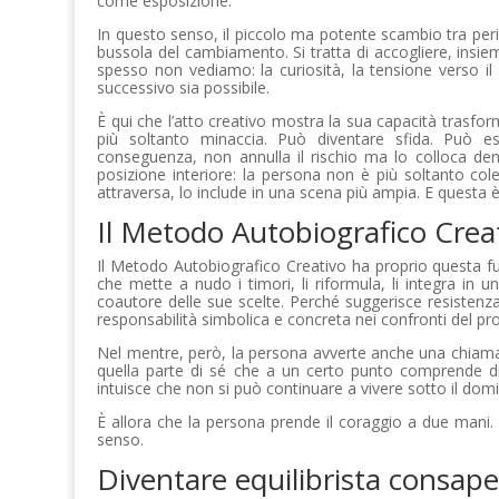
come esposizione.
In questo senso, il piccolo ma potente scambio tra peri
bussola del cambiamento. Si tratta di accogliere, insi
spesso non vediamo: la curiosità, la tensione verso il f
successivo sia possibile.
È qui che l’atto creativo mostra la sua capacità trasf
più soltanto minaccia. Può diventare sfida. Può esser
conseguenza, non annulla il rischio ma lo colloca de
posizione interiore: la persona non è più soltanto col
attraversa, lo include in una scena più ampia. E questa 
Il Metodo Autobiografico Crea
Il Metodo Autobiografico Creativo ha proprio questa f
che mette a nudo i timori, li riformula, li integra in 
coautore delle sue scelte. Perché suggerisce resistenza 
responsabilità simbolica e concreta nei confronti del p
Nel mentre, però, la persona avverte anche una chiamata.
quella parte di sé che a un certo punto comprende di 
intuisce che non si può continuare a vivere sotto il domin
È allora che la persona prende il coraggio a due mani. 
senso.
Diventare equilibrista consap