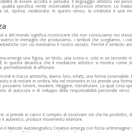
sibilità di essere accolta e pensata. Il linguaggio artistico nei perco
qualità specifica: rende osservabile il processo interiore. Lo tradu
é, ripresa, rielaborata. In questo senso, la creatività è una mo
za
 sé e del mondo significa riconoscere che non conosciamo noi stessi
traverso le immagini che produciamo, i simboli che scegliamo, i colo
ntastiche con cui rivestiamo il nostro vissuto. Perché il simbolo arr
Prima emerge una figura, un titolo, una scena e, solo in un secondo
È in questa dinamica che il mediatore artistico si mostra come 
, permettendole di affiorare.
rdi in tracce artistiche, diamo loro, infatti, una forma osservabile.
il resto e di restare in ombra. Ma nel momento in cui prende una form
possiamo tenere, rivedere, rileggere, ristrutturare. La qual cosa sp
orio di autocura e di sviluppo della responsabilità personale verso i
i: si prende in carico il compito di osservare ciò che ha prodotto, d
do è autentico, produce movimento interiore.
o con il Metodo Autobiografico Creativo emerga con forza un’immagine 