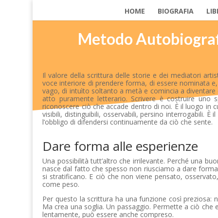
HOME
BIOGRAFIA
LIB
Metodo Autobiografic
Il valore della scrittura delle storie e dei mediatori 
voce interiore di prendere forma, di essere nominata e, 
vago, di intuìto soltanto a metà e comincia a diventare 
atto puramente letterario. Scrivere è costruire uno 
riconoscere ciò che accade dentro di noi. È il luogo in cui
visibili, distinguibili, osservabili, persino interrogabili
l’obbligo di difendersi continuamente da ciò che sente.
Dare forma alle esperienze
Una possibilità tutt’altro che irrilevante. Perché una b
nasce dal fatto che spesso non riusciamo a dare forma al
si stratificano. E ciò che non viene pensato, osserva
come peso.
Per questo la scrittura ha una funzione così preziosa: n
Ma crea una soglia. Un passaggio. Permette a ciò che e
lentamente, può essere anche compreso.