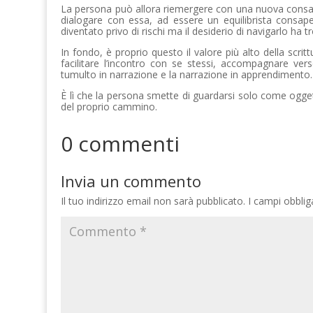
La persona può allora riemergere con una nuova consap
dialogare con essa, ad essere un equilibrista consap
diventato privo di rischi ma il desiderio di navigarlo ha t
In fondo, è proprio questo il valore più alto della scritt
facilitare l’incontro con se stessi, accompagnare ver
tumulto in narrazione e la narrazione in apprendimento.
È lì che la persona smette di guardarsi solo come ogge
del proprio cammino.
0 commenti
Invia un commento
Il tuo indirizzo email non sarà pubblicato.
I campi obbli