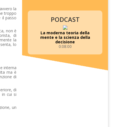
avvero la
he troppo
PODCAST
e il passo
ca, non è
La moderna teoria della
rista, di
mente e la scienza della
amente la
decisione
senta, lo
0:08:00
e interna
 vita ma è
unzione di
eriore, di
in cui si
zione, un