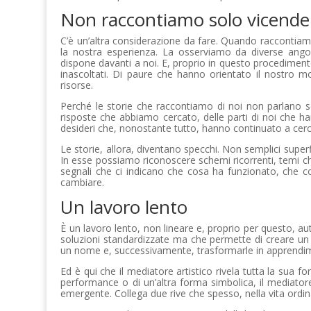
Non raccontiamo solo vicende
C’è un’altra considerazione da fare. Quando raccontia
la nostra esperienza. La osserviamo da diverse ango
dispone davanti a noi. E, proprio in questo procediment
inascoltati. Di paure che hanno orientato il nostro
risorse.
Perché le storie che raccontiamo di noi non parlano solo
risposte che abbiamo cercato, delle parti di noi che ha
desideri che, nonostante tutto, hanno continuato a cerc
Le storie, allora, diventano specchi. Non semplici supe
In esse possiamo riconoscere schemi ricorrenti, temi c
segnali che ci indicano che cosa ha funzionato, che 
cambiare.
Un lavoro lento
È un lavoro lento, non lineare e, proprio per questo, au
soluzioni standardizzate ma che permette di creare un 
un nome e, successivamente, trasformarle in apprendi
Ed è qui che il mediatore artistico rivela tutta la sua for
performance o di un’altra forma simbolica, il mediator
emergente. Collega due rive che spesso, nella vita ordina