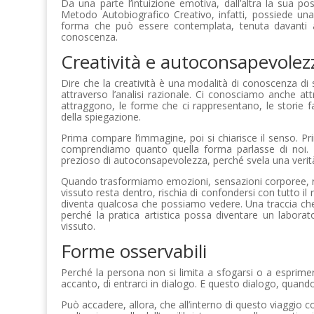
Da una parte l’intuizione emotiva, dall’altra la sua pos
Metodo Autobiografico Creativo, infatti, possiede una 
forma che può essere contemplata, tenuta davanti a s
conoscenza.
Creatività e autoconsapevolez
Dire che la creatività è una modalità di conoscenza di
attraverso l’analisi razionale. Ci conosciamo anche at
attraggono, le forme che ci rappresentano, le storie fa
della spiegazione.
Prima compare l’immagine, poi si chiarisce il senso. 
comprendiamo quanto quella forma parlasse di noi. 
prezioso di autoconsapevolezza, perché svela una verità
Quando trasformiamo emozioni, sensazioni corporee, rico
vissuto resta dentro, rischia di confondersi con tutto 
diventa qualcosa che possiamo vedere. Una traccia che 
perché la pratica artistica possa diventare un laborat
vissuto.
Forme osservabili
Perché la persona non si limita a sfogarsi o a esprimers
accanto, di entrarci in dialogo. E questo dialogo, quan
Può accadere, allora, che all’interno di questo viaggi