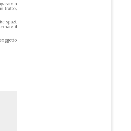
mparato a
n tratto,
ire spazi,
ormare il
 soggetto