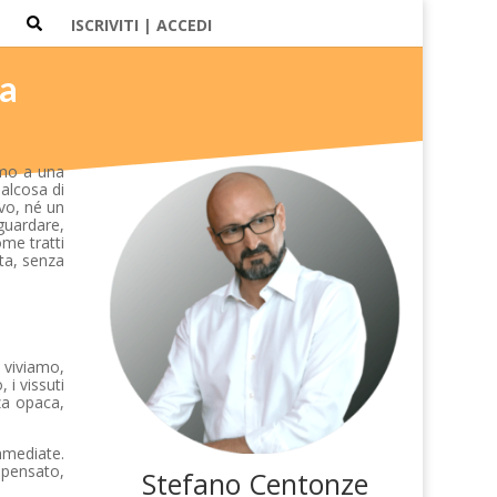
ISCRIVITI | ACCEDI
ta
amo a una
ualcosa di
ivo, né un
guardare,
ome tratti
tta, senza
e viviamo,
 i vissuti
za opaca,
immediate.
 pensato,
Stefano Centonze