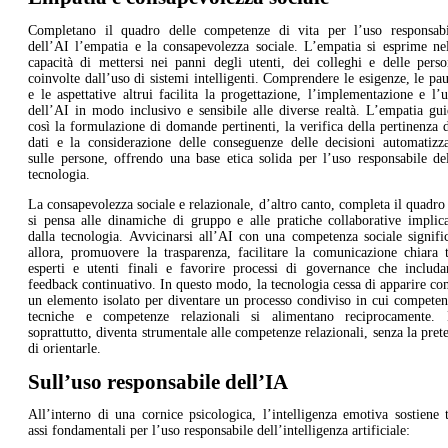
Completano il quadro delle competenze di vita per l’uso responsabi
dell’AI l’empatia e la consapevolezza sociale. L’empatia si esprime ne
capacità di mettersi nei panni degli utenti, dei colleghi e delle pers
coinvolte dall’uso di sistemi intelligenti. Comprendere le esigenze, le pa
e le aspettative altrui facilita la progettazione, l’implementazione e l’
dell’AI in modo inclusivo e sensibile alle diverse realtà. L’empatia gu
così la formulazione di domande pertinenti, la verifica della pertinenza 
dati e la considerazione delle conseguenze delle decisioni automatizza
sulle persone, offrendo una base etica solida per l’uso responsabile de
tecnologia.
La consapevolezza sociale e relazionale, d’altro canto, completa il quadro
si pensa alle dinamiche di gruppo e alle pratiche collaborative implic
dalla tecnologia. Avvicinarsi all’AI con una competenza sociale signifi
allora, promuovere la trasparenza, facilitare la comunicazione chiara 
esperti e utenti finali e favorire processi di governance che includa
feedback continuativo. In questo modo, la tecnologia cessa di apparire c
un elemento isolato per diventare un processo condiviso in cui compete
tecniche e competenze relazionali si alimentano reciprocamente. 
soprattutto, diventa strumentale alle competenze relazionali, senza la pret
di orientarle.
Sull’uso responsabile dell’IA
All’interno di una cornice psicologica, l’intelligenza emotiva sostiene 
assi fondamentali per l’uso responsabile dell’intelligenza artificiale: