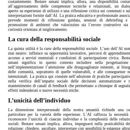
costantemente. Restare umani implica, allora, una disponibilità costan
all’aggiornamento delle competenze tecniche e relazionali, un dialo
aperto su esperienze di utilizzo e una riflessione critica sui contenuti e su
interpretazioni fornite dall’AI. La pratica educativa e professionale associ
prevede momenti di riflessione guidata, sessioni di debriefing e 
promozione di ambienti che valorizzino sia l’errore costruttivo sia 
curiosità orientata al miglioramento.
La cura della responsabilità sociale
La quinta utilità è la
cura della responsabilità sociale
. L’uso dell’AI no
mai neutro: influisce su opportunità lavorative, percorsi di apprendimen
accesso a servizi essenziali e condizioni di partecipazione civica. Rest
umani significa in questo contesto includere nella progettazione
nell’implementazione l’attenzione alle disuguaglianze esistenti, ai biso
delle comunità, soprattutto di quelle vulnerabili, e alle conseguenze 
intenzionali. La pratica qui consiste nell’adozione di pratiche partecipati
nella verifica dell’impatto sociale delle decisioni automatizzate e n
mantenimento di canali di feedback che permettano a chiunque di segnal
effetti indesiderati o nuove necessità etiche.
L’unicità dell’individuo
La dimensione interpersonale della nostra umanità richiede una cu
particolare per la varietà delle esperienze. L’AI rafforza la necessità
riconoscere l’unicità di ciascun individuo e la complessità delle relazi
sociali. Restare umani implica, allora, impegnarsi nella praticabilità de
relazione: chiedere, ascoltare, interpretare con sensibilità le esigenze altru