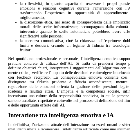
la riflessività, in quanto capacità di osservare i propri pensie
emozioni e reazioni cognitive durante l’interazione con l’A
trasformando l’esperienza in opportunità di apprendimento
miglioramento;
la discrezione etica, nel senso di consapevolezza delle implicazi
morali delle scelte informatizzate, accompagnata dalla volontà 
intervenire quando le scelte automatiche potrebbero avere effet
significativi sulle persone;
la coerenza comunicativa, cioè la chiarezza nell’esprimere dubb
limiti e desideri, creando un legame di fiducia tra tecnologia
fruitori.
Nel quotidiano professionale e personale, l’intelligenza emotiva suppo
pratiche concrete di utilizzo dell’AI. Si tratta di prendersi tempo p
definire obiettivi chiari, interpretare i suggerimenti dell’algoritmo con 
mente critica, verificare l’impatto delle decisioni e coinvolgere interlocut
con feedback reciproco. La consapevolezza emotiva consente così 
distinguere tra fiducia prudente e fiducia accondiscente, mentre 
regolazione delle emozioni orienta la gestione delle pressioni legate
scadenze o risultati attesi. L’empatia e la competenza sociale, infin
incentivano una cultura della responsabilità condivisa, in cui le persone
sentono ascoltate, rispettate e coinvolte nel processo di definizione dei lim
e delle opportunità offerte dall’AI.
Interazione tra intelligenza emotiva e IA
In definitiva, l’orizzonte attuale dell’interazione tra esseri umani e sist
intelligenti invita a riconoscere l’intelligenza artificiale come uno strume