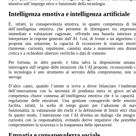
emotiva sull’impiego etico e funzionale della tecnologia.
Intelligenza emotiva e intelligenza artificiale
È, infatti, la consapevolezza emotiva, in quanto competenza di ba
dell’intelligenza emotiva, che permette di distinguere tra impressio
immediate e valutazioni ragionate, offrendo una bussola interiore p
interpretare le risposte generate dall’AI. Così, di fronte a un algoritmo 
propone una soluzione, la capacità di riconoscere le reazioni emoti
(interesse, curiosità, repulsione, cautela) aiuta a mantenere una dista
critica e a richiedere ulteriori verifiche o dati di contesto.
Per fortuna, in altre parole, è fatta salva la disposizione umana
interrogarsi sull’origine delle intuizioni che l’AI propone, riconoscendo 
la tecnologia è uno strumento al servizio della comprensione, non u
surroga.
D’altro canto, quando l’utente si trova a dover bilanciare l’esuberan
dell’innovazione con la necessità di prudenza entra in gioco un’alt
competenza chiave connessa all’intelligenza emotiva che è la capacità 
regolazione delle emozioni. Una gestione consapevole delle emozio
facilita, infatti, la scelta di tempi giusti per l’adozione di nuo
funzionalità, la valutazione dei rischi e la definizione di limiti etici chia
In questo modo, l’interazione con l’AI diventa un dialogo che integra 
curiosità con la responsabilità, evitando derive impulsive che potrebb
compromettere la sicurezza o la trasparenza delle operazioni.
Empatia e consapevolezza sociale