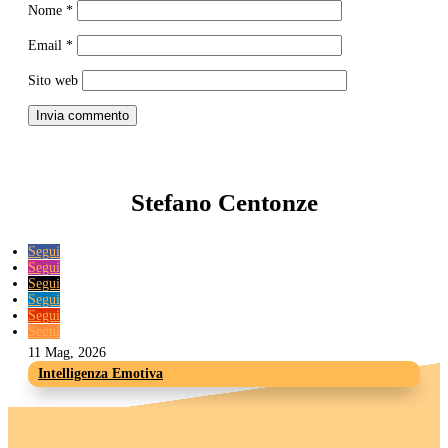
Nome
*
Email
*
Sito web
Invia commento
Stefano Centonze
Segui
Segui
Segui
Segui
Segui
Segui
11 Mag, 2026
Intelligenza Emotiva