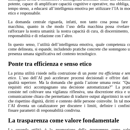
potente, capace di amplificare capacità cognitive e operative, ma obbliga,
tempo stesso, a educarsi all’intelligenza emotiva per utilizzare l’IA in m
etico e responsabile.
La domanda centrale riguarda, infatti, non tanto cosa possa fare 
macchina, quanto in che modo l’uso della macchina possa rivelare
rafforzare la nostra umanità: la nostra capacità di cura, di discernimento,
responsabilità e di relazione con l’altro.
In questo senso, l’utilità dell’intelligenza emotiva, quale competenza c
come delineata, si espande, includendo pratiche concrete che sostengono 
presenza umana significativa nel contesto tecnologico.
Ponte tra efficienza e senso etico
La prima utilità risiede nella costruzione di un
ponte tra efficienza e se
etico
. L’uso dell’AI può accelerare processi decisionali e offrire dati
qualità superiore. Ma la domanda che guida l’azione umana resta: “Qua
requisiti etici accompagnano una decisione automatizzata?” La prati
consiste nel coltivare una vigilanza riflessiva, una discrezione etica e 
comunicazione chiara che permettano di tradurre output algoritmici in sce
che rispettino dignità, diritti e contesto delle persone coinvolte. In tal m
l’AI diventa un catalizzatore per discutere i limiti, definire i confin
fissare parametri di responsabilità condivisa.
La trasparenza come valore fondamentale
La seconda utilità è la promozione della
trasparenza
come valo