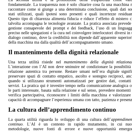
fondamentale. La trasparenza non è solo chiarire cosa fa una macchina 
raccontare come si giunge a una determinata conclusione, quali dati so
stati utilizzati, quali ipotesi sono presenti e quali incertezze residua
Questo tipo di chiarezza alimenta fiducia e riduce l’effetto di mistero 
talvolta accompagna le tecnologie avanzate. La pratica associata prevede
gestione consapevole dei prompt e dei feedback, l’uso di un linguagg
preciso nelle spiegazioni e la cura nel coinvolgere interlocutori diversi in
dialogo continuo, dove la credibilità non dipende dall’apparente superior
della macchina ma dalla qualità dell’accompagnamento umano.
Il mantenimento della dignità relazionale
Una terza utilità risiede nel
mantenimento della dignità relaziona
L’interazione con l’AI non deve sminuire né condizionare la possibilità
relazione autentica tra persone. Restare umani nell’era digitale signif
preservare spazi di contatto empatico, ascolto e sostegno reciproci, an
quando si utilizzano strumenti automatizzati per gestire dati, contatt
servizi. La pratica qui è investire tempo nella comunicazione analogica 
le parti interessate, basata sulla relazione e sul senso, prevedere momenti
verifica partecipativa, riconoscere i limiti della macchina e valorizzare
capacità di accompagnare l’esperienza umana con tatto, pazienza e presenz
La cultura dell’apprendimento continuo
La quarta utilità riguarda lo sviluppo di una cultura dell’
apprendimen
continuo
. L’AI è un contesto in rapido mutamento, in cui nuo
metodologie, nuove fonti di errore e nuove opportunità emergo