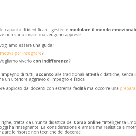
e le capacità di identificare, gestire e
modulare il mondo emozional
tenze non sono innate ma vengono apprese.
 vogliamo essere una guida?
a emotiva per insegnare
?
. Vogliamo viverlo
con indifferenza
?
’impegno di tutti,
accanto
alle tradizionali attività didattiche, senza i
e un ulteriore aggravio di impegno e fatica.
ere applicati dai docenti con estrema facilità ma occorre una
prepara
righe, tratta da un’unità didattica del
Corso online
“Intelligenza Emo
oggi ha l’insegnante. La considerazione è amara ma realistica e motiv
ziare le risorse non tecniche del docente.