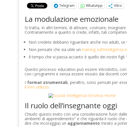
Telegram
WhatsApp
Altro
La modulazione emozionale
Si tratta, in altri termini, di attivare, costruire, insegnar
Contrariamente a quanto si crede, infatti, tali compe
Non credete debbano riguardare anche noi adulti, se
Non pensate che sia utile un
training sull’intelligenz
Il tempo che vi passa accanto è quello dei nostri figli
Questo processo educativo può essere introdotto, con l
con i programmi e senza essere vissuto dai docenti com
I
format strumentali
, peraltro, sono pensati per ess
il loro utilizzo
.
Il ruolo dell’insegnante oggi
Chiudo questo invito con una considerazione fuori dalle 
ambienti di apprendimento” e che riguarda il ruolo che 
dire che incoraggia) un
aggiornamento
mirato a poten