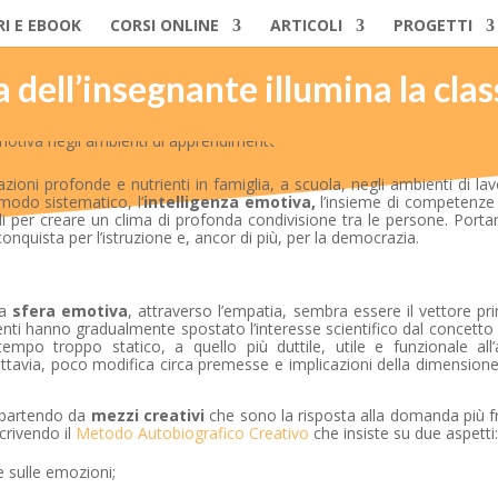
RI E EBOOK
CORSI ONLINE
ARTICOLI
PROGETTI
 dell’insegnante illumina la clas
zioni profonde e nutrienti in famiglia, a scuola, negli ambienti di la
modo sistematico, l’
intelligenza emotiva,
l’insieme di competenze a
 per creare un clima di profonda condivisione tra le persone. Porta
onquista per l’istruzione e, ancor di più, per la democrazia.
la
sfera emotiva
, attraverso l’empatia, sembra essere il vettore pri
ti hanno gradualmente spostato l’interesse scientifico dal concetto i
tempo troppo statico, a quello più duttile, utile e funzionale all
 tuttavia, poco modifica circa premesse e implicazioni della dimensio
partendo da
mezzi creativi
che sono la risposta alla domanda più f
crivendo il
Metodo Autobiografico Creativo
che insiste su due aspetti
 sulle emozioni;