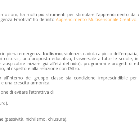
le emozioni, ha molti più strumenti per stimolare l’apprendimento da
lligenza Emotiva” ho definito
Apprendimento Multisensoriale Creativo
.
mo in piena emergenza
bullismo
, violenze, caduta a picco dell’empatia,
i culturali, una proposta educativa, trasversale a tutte le scuole, i
e auspicabile iniziare già all’età del nido), programmi e progetti di 
, al rispetto e alla relazione con l’Altro.
all’interno del gruppo classe sia condizione imprescindibile pe
a e una crescita armonica.
ne di evitare l’attrattiva di
ura),
 (passività, nichilismo, chiusura).