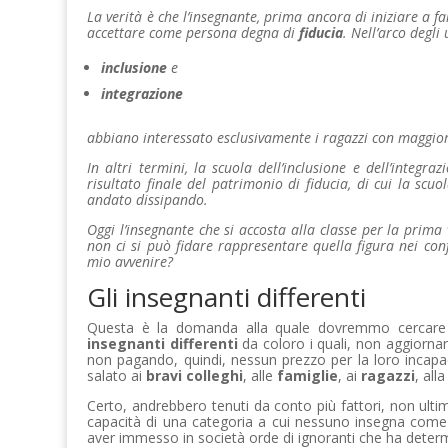
La verità è che l’insegnante, prima ancora di iniziare a fa
accettare come persona degna di
fiducia
. Nell’arco degli
inclusione
e
integrazione
abbiano interessato esclusivamente i ragazzi con maggiore
In altri termini, la scuola dell’inclusione e dell’integraz
risultato finale del patrimonio di fiducia, di cui la scuo
andato dissipando.
Oggi l’insegnante che si accosta alla classe per la prima
non ci si può fidare rappresentare quella figura nei conf
mio avvenire?
Gli insegnanti differenti
Questa è la domanda alla quale dovremmo cercare di
insegnanti differenti
da coloro i quali, non aggiorna
non pagando, quindi, nessun prezzo per la loro incapa
salato ai
bravi colleghi
, alle
famiglie
, ai
ragazzi
, all
Certo, andrebbero tenuti da conto più fattori, non ultimo
capacità di una categoria a cui nessuno insegna come
aver immesso in società orde di ignoranti che ha dete