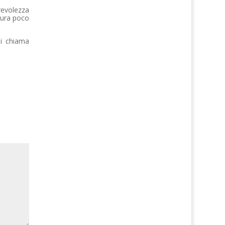
orevolezza
ttura poco
Si chiama