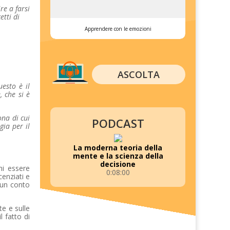
re a farsi
etti di
Apprendere con le emozioni
ASCOLTA
uesto è il
, che si è
na di cui
PODCAST
gia per il
La moderna teoria della
mente e la scienza della
decisione
hi essere
0:08:00
enziati e
 un conto
te e sulle
 fatto di