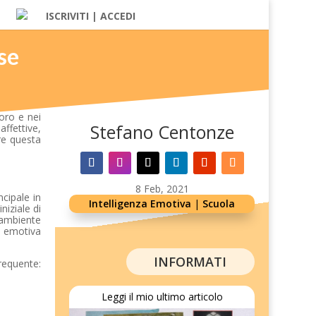
ISCRIVITI | ACCEDI
se
voro e nei
Stefano Centonze
ffettive,
re questa
8 Feb, 2021
ncipale in
Intelligenza Emotiva
|
Scuola
niziale di
’ambiente
ne emotiva
INFORMATI
requente:
:
Leggi il mio ultimo articolo