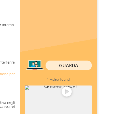
e
interno.
nterferire
GUARDA
zione per
1 video found
tiva negli
a (vorrei