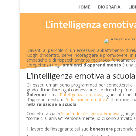
HOME
BIOGRAFIA
LIB
L’intelligenza emotiva
Davanti al pericolo di un eccessivo abbattimento di rela
luoghi d’incontro, serve incoraggiare e promuovere, in 
empatiche e di rispecchiamento reciproco fondamentali
competenza negli
ambienti d’apprendimento
è una c
L’intelligenza emotiva a scuola
Gli esseri umani sono programmati per connettersi e 
grado di mediare ogni connessione. Le ricerche più recen
Goleman
circa
l’intelligenza emotiva
, giudicato nel 
d’apprendimento di “
educazione emotiva
”. Il termine,
nella
relazione a scuola
.
Concetto a cui la
Scuola di Intelligenza Emotiva
giunge 
“come ci si arriva?” Personalmente, io ci sono arrivato s
lavoro dell’insegnante sul suo
benessere
personale e