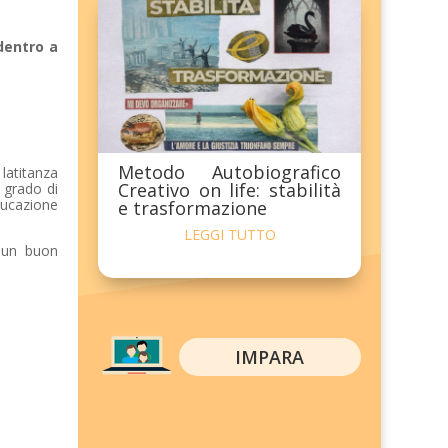
dentro a
Metodo Autobiografico
 latitanza
Creativo on life: stabilità
n grado di
educazione
e trasformazione
LEGGI TUTTO
r un buon
IMPARA