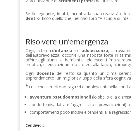
acquisizione di
strumenti pratici
da utilizzare.
Se l’insegnante, infatti, incontra la sua creatività e 
dentro
. Ecco quello che, nel mio libro “A scuola di Inte
Risolvere un’emergenza
Oggi, in tema d’
infanzia
e di
adolescenza
, ci trovia
dell’autorevolezza. occorre una risposta forte in termin
offrire agli alunni, ai bambini e adolescenti (ma sarebb
emotiva, di educazione allo sforzo, alla fatica, all’impegno
Ogni
docente
del resto sa quanto un clima sereno 
apprendimento, un miglior sviluppo della sfera cognitiv
È così che si mettono ragazzi e adolescenti nella condizio
avventure pseudoemozionali
(lo sballo e la dismis
condotte disadattate (aggressività e prevaricazioni) o
comportamenti poco incisivi e tendenti alla regressione
Condividi: