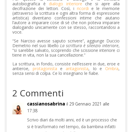
autobiografica è
dialogo interiore
che si apre alla
decifrazione dei lettori. Così, i
ricordi
e le memorie
(attraverso la scrittura e ogni altra forma di espressione
artistica) diventano confessioni intime che aiutano
l’autore a imparare cose di sé che non poteva imparare
dialogando unicamente con se stesso, raccontandosi a
voce.
“Se Narciso avesse saputo scrivere”, aggiunge Duccio
Demetrio nel suo libello
La scrittura è silenzio interiore
,
“si sarebbe salvato, scoprendo che scissione interiore ci
tiene in vita, non la sua cancellazione.”
La scrittura, in fondo, consiste nell’essere in due, eroe e
antieroe,
protagonista
e
antagonista
, Io e
Ombra
,
senza sensi di colpa. Ce lo insegnano le fiabe.
2 Commenti
cassianosabrina
il 29 Gennaio 2021 alle
17:38
Scrivo diari da molti anni, ed è un processo che
si è trasformato nel tempo, da bambina infatti