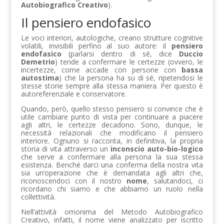
Autobiografico Creativo
).
Il pensiero endofasico
Le voci interiori, autologiche, creano strutture cognitive
volatili, invisibili perfino al suo autore: il
pensiero
endofasico
(parlarsi dentro di sé, dice
Duccio
Demetrio
) tende a confermare le certezze (ovvero, le
incertezze, come accade con persone con
bassa
autostima
) che la persona ha su di sé, ripetendosi le
stesse storie sempre alla stessa maniera. Per questo è
autoreferenziale e conservatore.
Quando, però, quello stesso pensiero si convince che è
utile cambiare punto di vista per continuare a piacere
agli altri, le certezze decadono. Sono, dunque, le
necessità relazionali che modificano il pensiero
interiore. Ognuno si racconta, in definitiva, la propria
storia di vita attraverso un
inconscio auto-bio-logico
che serve a confermare alla persona la sua stessa
esistenza. Benché darci una conferma della nostra vita
sia un’operazione che è demandata agli altri che,
riconoscendoci con il nostro
nome
, salutandoci, ci
ricordano chi siamo e che abbiamo un ruolo nella
collettività.
Nell’attività omonima del Metodo Autobiografico
Creativo, infatti, il nome viene analizzato per iscritto