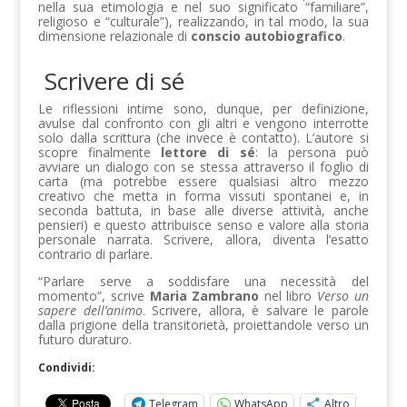
nella sua etimologia e nel suo significato “familiare”,
religioso e “culturale”), realizzando, in tal modo, la sua
dimensione relazionale di
conscio autobiografico
.
Scrivere di sé
Le riflessioni intime sono, dunque, per definizione,
avulse dal confronto con gli altri e vengono interrotte
solo dalla scrittura (che invece è contatto). L’autore si
scopre finalmente
lettore di sé
: la persona può
avviare un dialogo con se stessa attraverso il foglio di
carta (ma potrebbe essere qualsiasi altro mezzo
creativo che metta in forma vissuti spontanei e, in
seconda battuta, in base alle diverse attività, anche
pensieri) e questo attribuisce senso e valore alla storia
personale narrata. Scrivere, allora, diventa l’esatto
contrario di parlare.
“Parlare serve a soddisfare una necessità del
momento”, scrive
Maria Zambrano
nel libro
Verso un
sapere dell’animo
. Scrivere, allora, è salvare le parole
dalla prigione della transitorietà, proiettandole verso un
futuro duraturo.
Condividi:
Telegram
WhatsApp
Altro