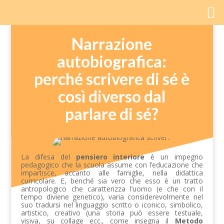
Narrazione
autobiografica:
perché scrivere di sé è
così diverso dal
parlare di sé?
La difesa del
pensiero interiore
è un impegno
pedagogico che la scuola assume con l’educazione che
impartisce, accanto alle famiglie, nella didattica
curricolare. E, benché sia vero che esso è un tratto
antropologico che caratterizza l’uomo (e che con il
tempo diviene genetico), varia considerevolmente nel
suo tradursi nel linguaggio scritto o iconico, simbolico,
artistico, creativo (una storia può essere testuale,
visiva, su collage ecc., come insegna il
Metodo