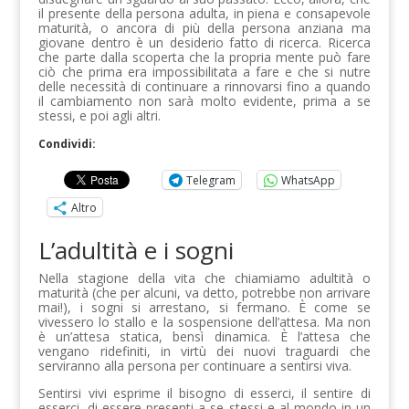
il presente della persona adulta, in piena e consapevole
maturità, o ancora di più della persona anziana ma
giovane dentro è un desiderio fatto di ricerca. Ricerca
che parte dalla scoperta che la propria mente può fare
ciò che prima era impossibilitata a fare e che si nutre
delle necessità di continuare a rinnovarsi fino a quando
il cambiamento non sarà molto evidente, prima a se
stessi, e poi agli altri.
Condividi:
Telegram
WhatsApp
Altro
L’adultità e i sogni
Nella stagione della vita che chiamiamo adultità o
maturità (che per alcuni, va detto, potrebbe non arrivare
mai!), i sogni si arrestano, si fermano. È come se
vivessero lo stallo e la sospensione dell’attesa. Ma non
è un’attesa statica, bensì dinamica. È l’attesa che
vengano ridefiniti, in virtù dei nuovi traguardi che
serviranno alla persona per continuare a sentirsi viva.
Sentirsi vivi esprime il bisogno di esserci, il sentire di
esserci, di essere presenti a se stessi e al mondo in un