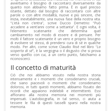
avvertiamo il bisogno di raccontarci diversamente da
quanto non abbiamo fatto prima. È in quel preciso
istante, dettato dal bisogno di raccontarsi con altre
parole o con altre modalità, nuove e più sincere, che
inizia, inevitabilmente, una nuova fase della nostra vita.
“L’età non c’entra”, scrive Duccio Demetrio: “Può
accadere a vent’anni come a settanta”. E ogni volta, è
l’elemento scatenante che determina quel
cambiamento nel modo di essere e di pensare. Per
molti il fattore scatenante è un vero e proprio bisogno
di evolvere sé stessi, di prendersi cura di sé in qualche
modo. Per altri, come scrive Claudio Risé nel libro “
La
scoperta di sé
“, è la vergogna o il disgusto che si prova
verso quell’io con cui, a un certo punto, fatichiamo a
riconoscerci.
Il concetto di maturità
Ciò che noi abbiamo vissuto nella nostra storia
intensamente e i momenti che consideriamo cruciali,
che siano piacevoli o momenti che consideriamo
dolorosi, in tutti questi momenti, abbiamo fissato dei
ricordi che appaiono indelebili e intermittenti. Essi
affiorano alla nostra memoria nei momenti più
impensati. L’autobiografia, in tal senso, ci aiuta a
tessere le fila di questi tasselli sparsi nella nostra
memoria.