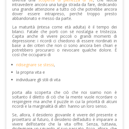
intravedere ancora una lunga strada da fare, dedicando
una grande attenzione a tutto ciò che potrebbe ancora
dover essere intrapreso, perché troppo presto
abbandonato e messo da parte.
La maturità (intesa come età adulta) è il tempo dei
bilanci. Fatale che porti con sé nostalgia e tristezza.
Capita anche di vivere piccoli o grandi momenti di
depressione: i ricordi ci chiedono di essere riordinati in
base a dei criteri che non ci sono ancora ben chiari e
potrebbero procurarci o rievocare qualche dolore. È
così che occuparsi di
ridisegnare se stessi
,
la propria vita e
individuare gli stili di vita
porta alla scoperta che ciò che noi siamo non è
soltanto il diletto di ciò che la mente vuole ricordare o
respingere ma anche il puzzle in cui la priorità di alcuni
ricordi e la marginalità di altri hanno un loro senso.
Se, allora, il desiderio giovanile è vivere del presente e
proiettarsi al futuro, il desiderio dell’adulto è imparare a
vivere dell’istante che la vita offre. Senza, tuttavia,
disdegnare un sguardo al suo passato. Ecco, allora, che