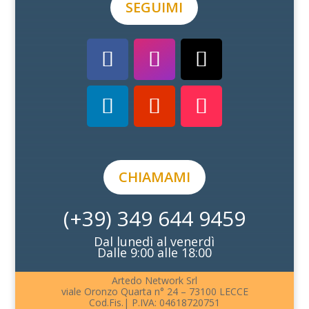
SEGUIMI
CHIAMAMI
(+39) 349 644 9459
Dal lunedì al venerdì
Dalle 9:00 alle 18:00
Artedo Network Srl
viale Oronzo Quarta n° 24 – 73100 LECCE
Cod.Fis.| P.IVA: 04618720751