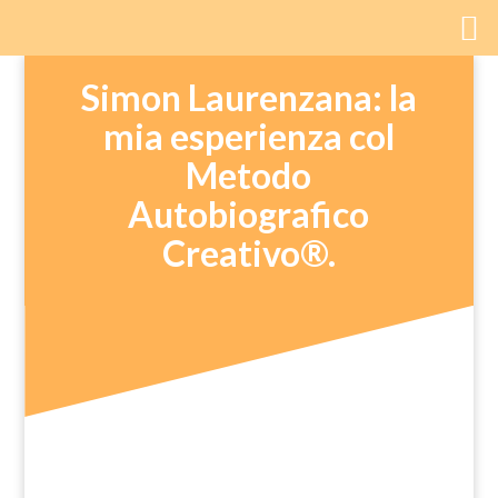
Simon Laurenzana: la
mia esperienza col
Metodo
Autobiografico
Creativo®.