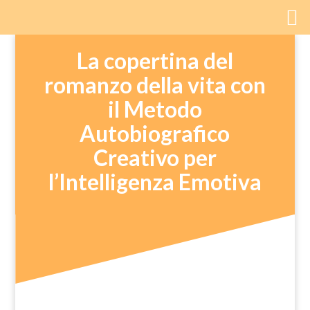
La copertina del
romanzo della vita con
il Metodo
Autobiografico
Creativo per
l’Intelligenza Emotiva