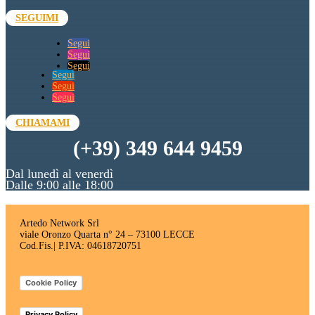
SEGUIMI
Segui
Segui
Segui
Segui
Segui
Segui
CHIAMAMI
(+39) 349 644 9459
Dal lunedì al venerdì
Dalle 9:00 alle 18:00
Artedo Network Srl
viale Oronzo Quarta n° 24 – 73100 LECCE
Cod.Fis.| P.IVA: 04618720751
Cookie Policy
Privacy Policy