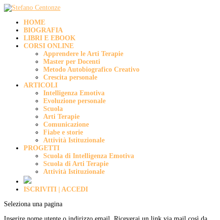
HOME
BIOGRAFIA
LIBRI E EBOOK
CORSI ONLINE
Apprendere le Arti Terapie
Master per Docenti
Metodo Autobiografico Creativo
Crescita personale
ARTICOLI
Intelligenza Emotiva
Evoluzione personale
Scuola
Arti Terapie
Comunicazione
Fiabe e storie
Attività Istituzionale
PROGETTI
Scuola di Intelligenza Emotiva
Scuola di Arti Terapie
Attività Istituzionale
ISCRIVITI | ACCEDI
Seleziona una pagina
Inserire nome utente o indirizzo email. Riceverai un link via mail così da