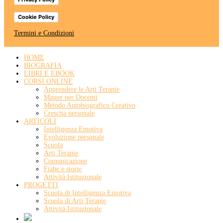
Cookie Policy
Termini e Condizioni
HOME
BIOGRAFIA
LIBRI E EBOOK
CORSI ONLINE
Apprendere le Arti Terapie
Master per Docenti
Metodo Autobiografico Creativo
Crescita personale
ARTICOLI
Intelligenza Emotiva
Evoluzione personale
Scuola
Arti Terapie
Comunicazione
Fiabe e storie
Attività Istituzionale
PROGETTI
Scuola di Intelligenza Emotiva
Scuola di Arti Terapie
Attività Istituzionale