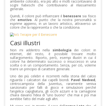
ambiente colorato, era più alto e molti raccontavano di
sogni fiabeschi che contribuivano al rilassamento
generale.
Quindi, il colore può influenzare il
benessere
sia fisico
che
emotivo
. Al punto che la nostra personalità si
esprime appieno, in un lavoro artistico, attraverso un
colore che la rappresenta o che la condiziona.
Casi illustri
Non mi addentro nella
simbologia
dei colori: in
internet, del resto, è possibile trovare molto
sull’argomento. Riporto, però, esempi illustri in cui il
colore ha determinato successo o insuccesso in una
scelta o in un comportamento. Senza, per ciò, volerne
trarre un principio di carattere generale.
Uno dei più celebri e ricorrenti nella storia del calcio
riguarda i calciatori dai capelli biondi.
Pavel Nedved
,
centrocampista della Juventus, raramente veniva
sanzionato per falli di gioco e simulazioni perché
l’angelica capigliatura, gli occhi azzurri e la carnagione
chiara davano l’idea di “uno buono” che mai e poi mai
avrebbe fatto del male agli altri.
Mi viene, poi, in mente, il caso dell’
acqua Lete
che, al