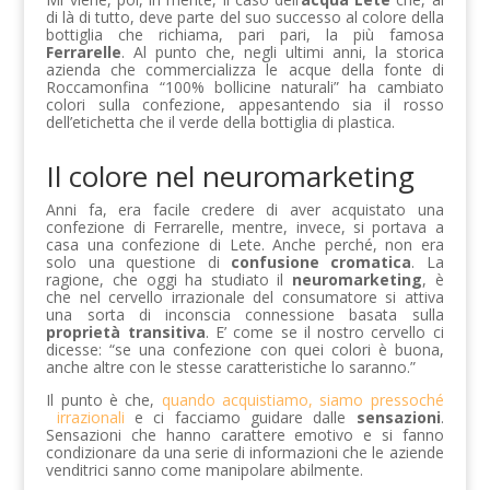
di là di tutto, deve parte del suo successo al colore della
bottiglia che richiama, pari pari, la più famosa
Ferrarelle
. Al punto che, negli ultimi anni, la storica
azienda che commercializza le acque della fonte di
Roccamonfina “100% bollicine naturali” ha cambiato
colori sulla confezione, appesantendo sia il rosso
dell’etichetta che il verde della bottiglia di plastica.
Il colore nel neuromarketing
Anni fa, era facile credere di aver acquistato una
confezione di Ferrarelle, mentre, invece, si portava a
casa una confezione di Lete. Anche perché, non era
solo una questione di
confusione cromatica
. La
ragione, che oggi ha studiato il
neuromarketing
, è
che nel cervello irrazionale del consumatore si attiva
una sorta di inconscia connessione basata sulla
proprietà transitiva
. E’ come se il nostro cervello ci
dicesse: “se una confezione con quei colori è buona,
anche altre con le stesse caratteristiche lo saranno.”
Il punto è che,
quando acquistiamo, siamo pressoché
irrazionali
e ci facciamo guidare dalle
sensazioni
.
Sensazioni che hanno carattere emotivo e si fanno
condizionare da una serie di informazioni che le aziende
venditrici sanno come manipolare abilmente.