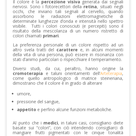
Il colore è la
percezione visiva
generata dai segnali
nervosi. Sono i fotorecettori della
retina
, situati negli
occhi, che inviano tali segnali al cervello, quando
assorbono le radiazioni elettromagnetiche di
determinate lunghezze d’onda e intensità nello spettro
visibile. Tutti i colori conosciuti (e percepiti) sono il
risultato della mescolanza di un numero ristretto di
colori chiamati
primari
.
La preferenza personale di un colore rispetto ad un
altro svela tratti del
carattere
e, in alcuni momenti
della vita di una persona, può essere in risonanza con
stati d’animo particolari o rispecchiare il temperamento.
Diversi studi, da cui, peraltro, hanno origine la
cromoterapia
e taluni orientamenti dell’
Arteterapia
,
come quello antropologico di matrice steineriana,
dimostrano che il colore è in grado di alterare
umore,
pressione del sangue,
appetito
e perfino alcune funzioni metaboliche.
Al punto che i
medici
, in taluni casi, consigliano diete
basate sui “colori”, con ciò intendendo consigliarci di
mangiare frutti pigmentati con le cinque tonalità