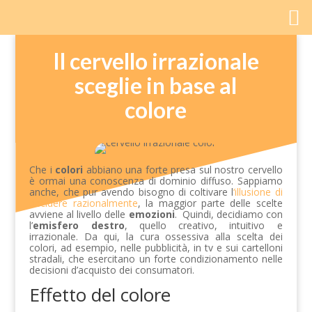
Il cervello irrazionale
sceglie in base al
colore
Che i
colori
abbiano una forte presa sul nostro cervello
è ormai una conoscenza di dominio diffuso. Sappiamo
anche, che pur avendo bisogno di coltivare l
‘illusione di
decidere razionalmente
, la maggior parte delle scelte
avviene al livello delle
emozioni
. Quindi, decidiamo con
l’
emisfero destro
, quello creativo, intuitivo e
irrazionale. Da qui, la cura ossessiva alla scelta dei
colori, ad esempio, nelle pubblicità, in tv e sui cartelloni
stradali, che esercitano un forte condizionamento nelle
decisioni d’acquisto dei consumatori.
Effetto del colore