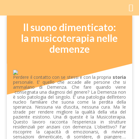
Il suono dimenticato:
la musicoterapia nelle
demenze
Perdere il contatto con se stessi e con la propria
storia
personale. E’ quello che accade alle persone che si
ammalano di Demenza. Che fare quando viene
consegnata una diagnosi del genere? La Demenza non
è solo patologia del singolo. E’ una patologia dell’intero
nucleo familiare che suona come la perdita della
speranza. Nessuna via d’uscita, nessuna cura. Ma le
strade per rendere migliore la qualità della vita del
paziente esistono. Una di queste è la Musicoterapia.
Questo lavoro racconta l’esperienza in strutture
residenziali per anziani con demenza. L’obiettivo? Far
riscoprire la capacità di emozionarsi, di rivivere
sensazioni dimenticate, di sorridere, di piangere….