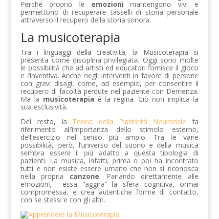
Perché proprio le
emozioni
mantengono vivi e
permettono di recuperare tasselli di storia personale
attraverso il recupero della storia sonora.
La musicoterapia
Tra i linguaggi della creatività, la Musicoterapia si
presenta come disciplina privilegiata. Oggi sono molte
le possibilità che ad artisti ed educatori fornisce il gioco
e l’inventiva. Anche negli interventi in favore di persone
con gravi disagi, come, ad esempio, per consentire il
recupero di facoltà perdute nel paziente con Demenza.
Ma la
musicoterapia
è la regina. Ciò non implica la
sua esclusività.
Del resto, la
Teoria della Plasticità Neuronale
fa
riferimento all’importanza dello stimolo esterno,
dell’esercizio nel senso più ampio. Tra le varie
possibilità, però, l’universo del suono e della musica
sembra essere il più adatto a questa tipologia di
pazienti. La musica, infatti, prima o poi ha incontrato
tutti e non esiste essere umano che non si riconosca
nella propria
canzone
. Parlando direttamente alle
emozioni, essa “aggira” la sfera cognitiva, ormai
compromessa, e crea autentiche forme di contatto,
con se stessi e con gli altri.