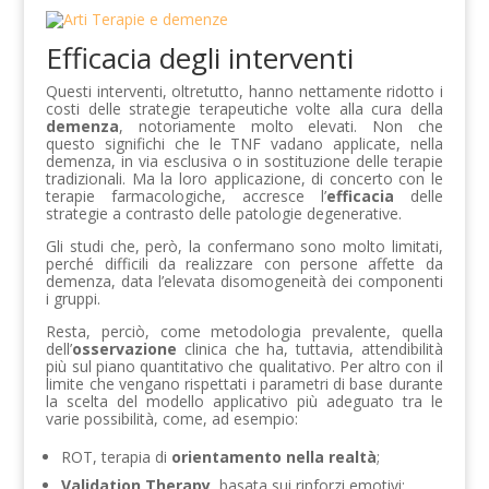
Efficacia degli interventi
Questi interventi, oltretutto, hanno nettamente ridotto i
costi delle strategie terapeutiche volte alla cura della
demenza
, notoriamente molto elevati. Non che
questo significhi che le TNF vadano applicate, nella
demenza, in via esclusiva o in sostituzione delle terapie
tradizionali. Ma la loro applicazione, di concerto con le
terapie farmacologiche, accresce l’
efficacia
delle
strategie a contrasto delle patologie degenerative.
Gli studi che, però, la confermano sono molto limitati,
perché difficili da realizzare con persone affette da
demenza, data l’elevata disomogeneità dei componenti
i gruppi.
Resta, perciò, come metodologia prevalente, quella
dell’
osservazione
clinica che ha, tuttavia, attendibilità
più sul piano quantitativo che qualitativo. Per altro con il
limite che vengano rispettati i parametri di base durante
la scelta del modello applicativo più adeguato tra le
varie possibilità, come, ad esempio:
ROT, terapia di
orientamento nella realtà
;
Validation Therapy
, basata sui rinforzi emotivi;