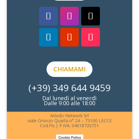
CHIAMAMI
(+39) 349 644 9459
Dal lunedì al venerdì
Dalle 9:00 alle 18:00
Artedo Network Srl
viale Oronzo Quarta n° 24 – 73100 LECCE
Cod.Fis.| P.IVA: 04618720751
Cookie Policy