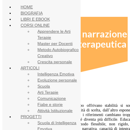
HOME
BIOGRAFIA
LIBRI E EBOOK
CORSI ONLINE
Identità rigide e narrazione
Apprendere le Arti
Terapie
autobiografica terapeutica
Master per Docenti
Metodo Autobiografico
Creativo
Crescita personale
ARTICOLI
Intelligenza Emotiva
Evoluzione personale
Scuola
Arti Terapie
Comunicazione
Fiabe e storie
Molte strutture tradizionali che un tempo offrivano stabilità si so
indebolite. E se da un lato ciò apre possibilità di scelta, dall’altro espon
Attività Istituzionale
una maggiore precarietà interiore. Quando i riferimenti cambiano trop
PROGETTI
velocemente, mantenere saldo il senso di sé diventa più difficile. Educ
Scuola di Intelligenza
l’identità significa, allora, definirsi in modo flessibile, non rigido
sviluppare consapevolezza di sé, continuità narrativa, capacità di integr
Emotiva