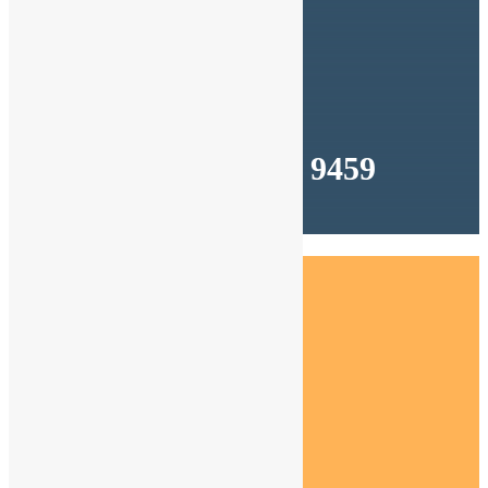
Segui
Segui
Segui
Segui
Segui
Segui
CHIAMAMI
(+39) 349 644 9459
Dal lunedì al venerdì
Dalle 9:00 alle 18:00
Artedo Network Srl
viale Oronzo Quarta n° 24 – 73100 LECCE
Cod.Fis.| P.IVA: 04618720751
Cookie Policy
Privacy Policy
Cookie Policy