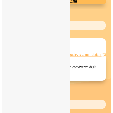
Metodo Autobiografico Creativo
|
Psicologia
INFORMATI
Leggi il mio ultimo articolo
Metodo Autobiografico Creativo on life:
stabilità e trasformazione
Il Metodo Autobiografico Creativo celebra la convivenza degli
opposti. Noi siamo, infatti, molto...
LEGGI TUTTO
IMPARA