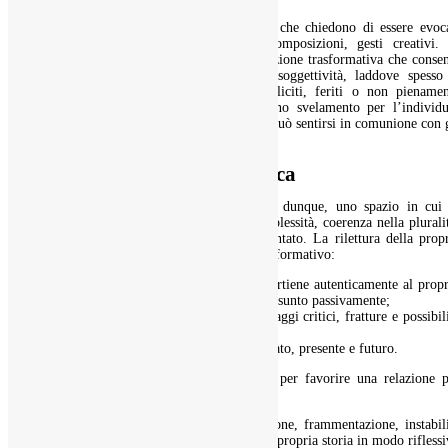
Ci sono aspetti del nostro mondo interno che chiedono di essere evoca
attraverso immagini, metafore, colori, composizioni, gesti creativi. 
questa prospettiva, la creatività ha una funzione trasformativa che conse
di accedere a livelli più profondi della soggettività, laddove spesso 
custodiscono nuclei identitari ancora impliciti, feriti o non pienamen
integrati. La scoperta di quei nuclei è uno svelamento per l’individu
poiché scopre a quale livello di profondità può sentirsi in comunione con 
altri.
La narrazione autobiografica
Il Metodo Autobiografico Creativo offre, dunque, uno spazio in cui 
persona può ritrovare continuità nella complessità, coerenza nella plurali
perfino senso in ciò che appariva frammentato. La rilettura della prop
storia diventa, così, un atto formativo e trasformativo:
permette di distinguere ciò che appartiene autenticamente al prop
nucleo personale da ciò che è stato assunto passivamente;
consente di riconoscere risorse, passaggi critici, fratture e possibil
evolutive;
aiuta a ricomporre il legame tra passato, presente e futuro.
Non per fissare un’identità definitiva ma per favorire una relazione p
consapevole, viva e creativa con se stessi.
In un tempo storico segnato da accelerazione, frammentazione, instabil
dei ruoli e crisi dei riferimenti, tornare alla propria storia in modo rifless