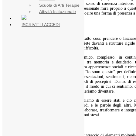
ruoli diversi, tolleranza del cambiamento e senso di coerenza interiore.
Scuola di Arti Terapie
fondo, ogni percorso autentico di crescita personale mira proprio a ques
Attività Istituzionale
non costruire maschere più efficienti ma favorire una forma di presenza a
più stabile, più riflessiva, più viva.
ISCRIVITI | ACCEDI
L’identità rigida
Avete presenti quelli che dicono “io sono fatto così: prendere o lasciar
Beh, fate sempre molta attenzione perché siete davanti a strutture rigide
personalità che possono nascondere alcune difficoltà.
L’identità personale è un processo dinamico, complesso, in contin
evoluzione che si costruisce nel rapporto tra memoria e desiderio, t
esperienza vissuta e significato attribuito, tra appartenenze sociali e rice
di unicità. Ragion per cui, non basta dire “io sono questo” per definir
L’identità è piuttosto un intreccio di rappresentazioni, sentimenti, ricor
immagini interiori, vissuti relazionali e modi di percepirsi. Dentro di e
convivono la storia che raccontiamo di noi, il modo in cui ci sentiamo, 
che ricordiamo di essere stati e ciò che desideriamo diventare.
Noi siamo, in altre parole, ciò che ricordiamo di essere stati e ciò c
abbiamo interiorizzato attraverso gli sguardi e le parole degli altri.
anche ciò che, nel tempo, scegliamo di rielaborare, trasformare e integr
in una forma più consapevole di presenza a noi stessi.
Elementi molteplici
Ogni identità autentica nasce, infatti, da un intreccio di elementi moltepli