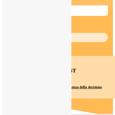
Apprendere con le emozioni
ASCOLTA
PODCAST
La moderna teoria della mente e la scienza della decisione
0:08:00