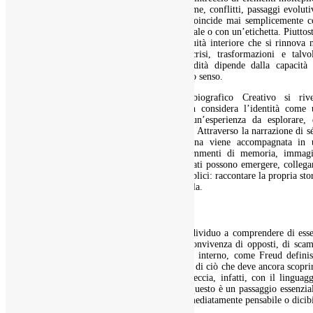
affetti, ruoli, riconoscimenti, ferite, conferme, conflitti, passaggi evoluti
appartenenze e distacchi. Per questo non coincide mai semplicemente c
una definizione di sé, con una funzione sociale o con un’etichetta. Piuttos
l’identità è una sintesi vivente, una continuità interiore che si rinnova 
tempo, pur attraversando cambiamenti, crisi, trasformazioni e talvol
profonde fratture esistenziali, la cui solidità dipende dalla capacità
adattarsi e di restare legati al filo del proprio senso.
In questa prospettiva il Metodo Autobiografico Creativo si rive
particolarmente utile. Il mio metodo non considera l’identità come 
concetto astratto da definire ma come un’esperienza da esplorare, 
narrare, da rappresentare e da riorganizzare. Attraverso la narrazione di s
l’espressione artistica spontanea, la persona viene accompagnata in 
percorso di ascolto autentico, in cui frammenti di memoria, immagi
interiori, vissuti emotivi, simboli e significati possono emergere, collega
e assumere una nuova forma. In parole semplici: raccontare la propria sto
ma anche riconoscerla, abitarla e trasformarla.
Identità e alterità
Il lavoro autobiografico creativo aiuta l’individuo a comprendere di ess
fatto di identità e di alterità. Ovvero, di convivenza di opposti, di sca
continui tra un Io e un territorio straniero interno, come Freud defini
l’inconscio, di ciò che l’individuo sa di sé e di ciò che deve ancora scopri
In un processo così fatto, la parola si intreccia, infatti, con il linguag
simbolico, immaginativo ed espressivo. E questo è un passaggio essenzia
perché non tutto ciò che ci costituisce è immediatamente pensabile o dicib
in modo lineare.