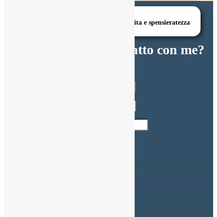
Esprimere in arte il bisogno di rinascita e spensieratezza
Vuoi metterti in contatto con me?
SCRIVIMI
Indirizzo Email
Nome completo
Numero di Telefono
Messaggio
INVIA
SEGUIMI