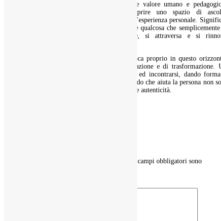
e creativo rappresenta un gesto di grande valore umano e pedagogic
Significa sottrarsi all’omologazione, riaprire uno spazio di ascol
autentico, dare dignità alla complessità dell’esperienza personale. Signifi
soprattutto, riconoscere che l’identità non è qualcosa che semplicemente
possiede ma qualcosa che si costruisce, si attraversa e si rinno
continuamente.
Il Metodo Autobiografico Creativo si colloca proprio in questo orizzon
come pratica di consapevolezza, di integrazione e di trasformazione. 
metodo che aiuta la persona a raccontarsi ed incontrarsi, dando forma
significato alla propria esperienza. Un metodo che aiuta la persona non s
a cercare chi è ma a diventarlo con maggiore autenticità.
0 commenti
Invia un commento
Il tuo indirizzo email non sarà pubblicato.
I campi obbligatori sono
contrassegnati
*
Commento
*