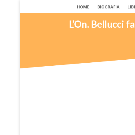
HOME
BIOGRAFIA
LIB
L’On. Bellucci fa