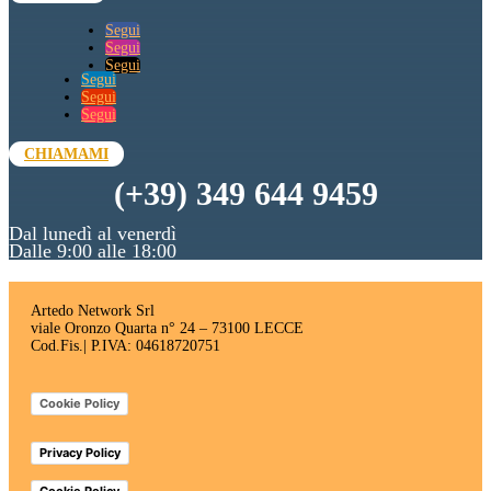
Segui
Segui
Segui
Segui
Segui
Segui
CHIAMAMI
(+39) 349 644 9459
Dal lunedì al venerdì
Dalle 9:00 alle 18:00
Artedo Network Srl
viale Oronzo Quarta n° 24 – 73100 LECCE
Cod.Fis.| P.IVA: 04618720751
Cookie Policy
Privacy Policy