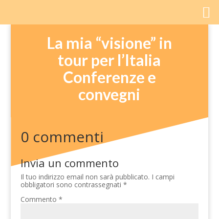
La mia “visione” in
tour per l’Italia
Conferenze e
convegni
0 commenti
Invia un commento
Il tuo indirizzo email non sarà pubblicato.
I campi
obbligatori sono contrassegnati
*
Commento
*