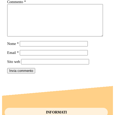
Commento
*
Nome
*
Email
*
Sito web
Invia commento
INFORMATI