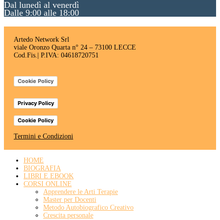
Dal lunedì al venerdì
Dalle 9:00 alle 18:00
Artedo Network Srl
viale Oronzo Quarta n° 24 – 73100 LECCE
Cod.Fis.| P.IVA: 04618720751
Cookie Policy
Privacy Policy
Cookie Policy
Termini e Condizioni
HOME
BIOGRAFIA
LIBRI E EBOOK
CORSI ONLINE
Apprendere le Arti Terapie
Master per Docenti
Metodo Autobiografico Creativo
Crescita personale