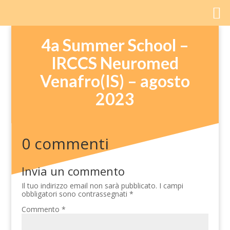
4a Summer School –
IRCCS Neuromed
Venafro(IS) – agosto
2023
0 commenti
Invia un commento
Il tuo indirizzo email non sarà pubblicato.
I campi
obbligatori sono contrassegnati
*
Commento
*