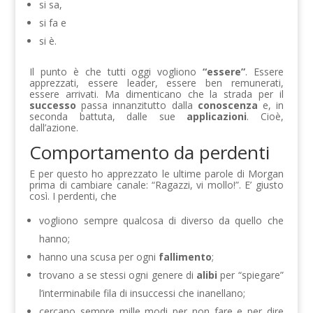
si sa,
si fa e
si è.
Il punto è che tutti oggi vogliono
“essere”
. Essere
apprezzati, essere leader, essere ben remunerati,
essere arrivati. Ma dimenticano che la strada per il
successo
passa innanzitutto dalla
conoscenza
e, in
seconda battuta, dalle sue
applicazioni
. Cioè,
dall’azione.
Comportamento da perdenti
E per questo ho apprezzato le ultime parole di Morgan
prima di cambiare canale: “Ragazzi, vi mollo!”. E’ giusto
così. I perdenti, che
vogliono sempre qualcosa di diverso da quello che
hanno;
hanno una scusa per ogni
fallimento
;
trovano a se stessi ogni genere di
alibi
per “spiegare”
l’interminabile fila di insuccessi che inanellano;
cercano sempre mille modi per non fare e per dire