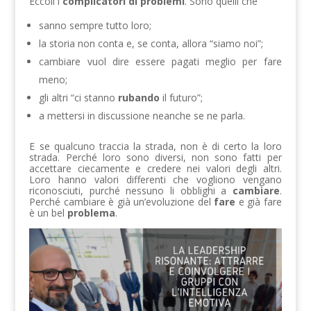
Eccoli i
complicatori di problemi
. Sono quelli che
sanno sempre tutto loro;
la storia non conta e, se conta, allora “siamo noi”;
cambiare vuol dire essere pagati meglio per fare
meno;
gli altri “ci stanno
rubando
il futuro”;
a mettersi in discussione neanche se ne parla.
E se qualcuno traccia la strada, non è di certo la loro
strada. Perché loro sono diversi, non sono fatti per
accettare ciecamente e credere nei valori degli altri.
Loro hanno valori differenti che vogliono vengano
riconosciuti, purché nessuno li obblighi a
cambiare
.
Perché cambiare è già un’evoluzione del
fare
e già fare
è un bel
problema
.