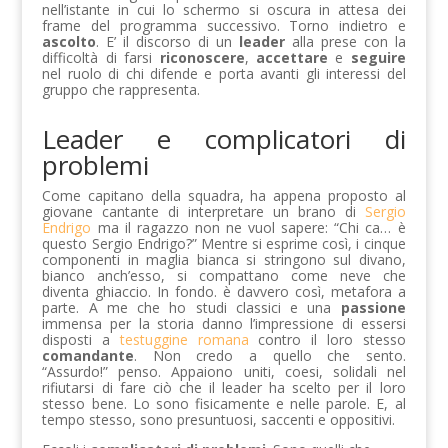
nell’istante in cui lo schermo si oscura in attesa dei
frame del programma successivo. Torno indietro e
ascolto
. E’ il discorso di un
leader
alla prese con la
difficoltà di farsi
riconoscere
,
accettare
e
seguire
nel ruolo di chi difende e porta avanti gli interessi del
gruppo che rappresenta.
Leader e complicatori di
problemi
Come capitano della squadra, ha appena proposto al
giovane cantante di interpretare un brano di
Sergio
Endrigo
ma il ragazzo non ne vuol sapere: “Chi ca… è
questo Sergio Endrigo?” Mentre si esprime così, i cinque
componenti in maglia bianca si stringono sul divano,
bianco anch’esso, si compattano come neve che
diventa ghiaccio. In fondo. è davvero così, metafora a
parte. A me che ho studi classici e una
passione
immensa per la storia danno l’impressione di essersi
disposti a
testuggine romana
contro il loro stesso
comandante
. Non credo a quello che sento.
“Assurdo!” penso. Appaiono uniti, coesi, solidali nel
rifiutarsi di fare ciò che il leader ha scelto per il loro
stesso bene. Lo sono fisicamente e nelle parole. E, al
tempo stesso, sono presuntuosi, saccenti e oppositivi.