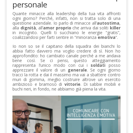
personale
Quante minacce alla leadership della tua vita affronti
ogni giorno? Perché, infatti, non si tratta solo di una
questione aziendale. Io parlo di minacce all’
autostima
,
alla
dignità
, all’
amor proprio
che arriva dai soliti
killer
in incognito. Quelli ti succhiano le energie “gratis”,
coalizzandosi per farti sentire in “minoranza
emotiva
“.
Io non so se il capitano della squadra dei bianchi lo
abbia fatto davvero ma voglio credere di sì. Non ho
approfondito: ho cambiato canale perché a me andava
bene così. Se ci pensi, questo atteggiamento
rappresenta l’unico modo con cui i
soldati
posso
apprezzare il valore di un
generale
. Se ogni giorno
tracci la rotta e dai il massimo ma vai a sbattere contro
muri di gomma, meglio costruire altrove un esercito
ambizioso e bramoso di
vittorie
. Di sabbie mobili e
buchi neri, in fondo, ne abbiamo già piena la vita.