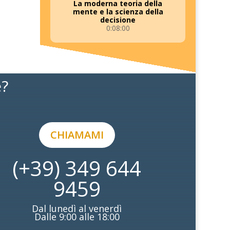
La moderna teoria della
mente e la scienza della
decisione
0:08:00
e?
CHIAMAMI
(+39) 349 644
9459
Dal lunedì al venerdì
Dalle 9:00 alle 18:00