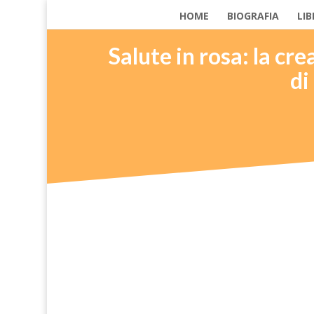
HOME
BIOGRAFIA
LIB
Salute in rosa: la cr
di