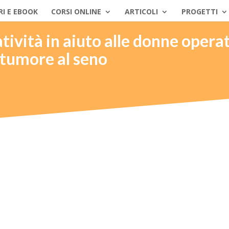
RI E EBOOK
CORSI ONLINE
ARTICOLI
PROGETTI
eatività in aiuto alle donne opera
 tumore al seno