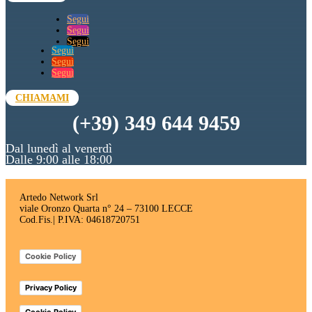
Segui
Segui
Segui
Segui
Segui
Segui
CHIAMAMI
(+39) 349 644 9459
Dal lunedì al venerdì
Dalle 9:00 alle 18:00
Artedo Network Srl
viale Oronzo Quarta n° 24 – 73100 LECCE
Cod.Fis.| P.IVA: 04618720751
Cookie Policy
Privacy Policy