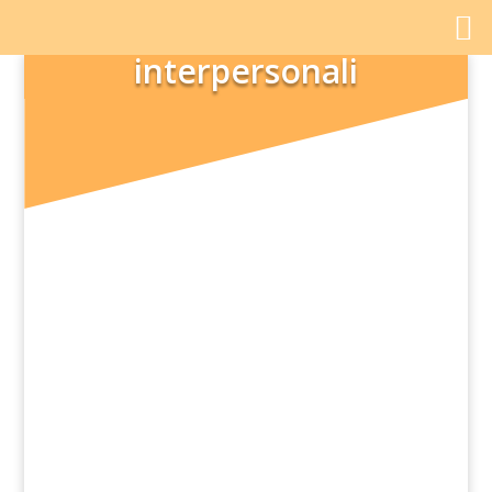
interpersonali
“Ma vi assicuro che non volevo dire...”,
stava rispondendo Alice ma la Regina
Rossa la interruppe: “È proprio questo che
ti stavo rimproverando! Tu...