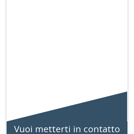
Due sconosciuti si ritrovano casualmente
seduti accanto, come spesso accade, in
treno. Il primo, Paolo, ha voglia di parlare e
inizia con il solito...
Siamo esseri sociali: viviamo, giochiamo e
lavoriamo con gli altri. Siamo portati
a rifuggire la solitudine, cercando conforto
nelle persone che ci...
Vuoi metterti in contatto