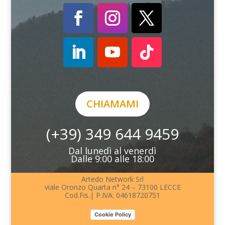
CHIAMAMI
(+39) 349 644 9459
Dal lunedì al venerdì
Dalle 9:00 alle 18:00
Artedo Network Srl
viale Oronzo Quarta n° 24 – 73100 LECCE
Cod.Fis.| P.IVA: 04618720751
Cookie Policy