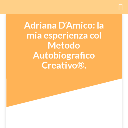
Adriana D’Amico: la
mia esperienza col
Metodo
Autobiografico
Creativo®.