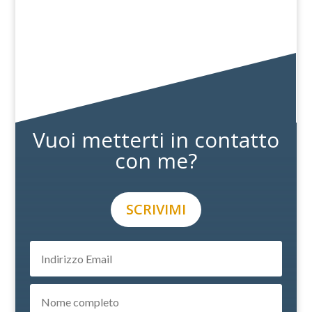
Come si chiama un secchione vent’anni
dopo? Capo! Questa battuta non la trovi in
un libro di barzellette. La cita Daniel
Goleman per spiegare come,...
Vuoi metterti in contatto
con me?
SCRIVIMI