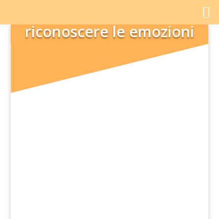
riconoscere le emozioni
Qual è l'errore più grande che un adulto
possa commettere nel campo delle
relazioni? Ritenere che gli altri siano fatti a
nostra immagine e...