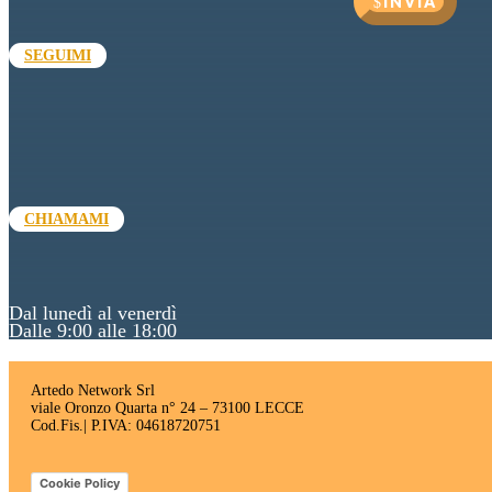
INVIA
SEGUIMI
CHIAMAMI
Dal lunedì al venerdì
Dalle 9:00 alle 18:00
Artedo Network Srl
viale Oronzo Quarta n° 24 – 73100 LECCE
Cod.Fis.| P.IVA: 04618720751
Cookie Policy