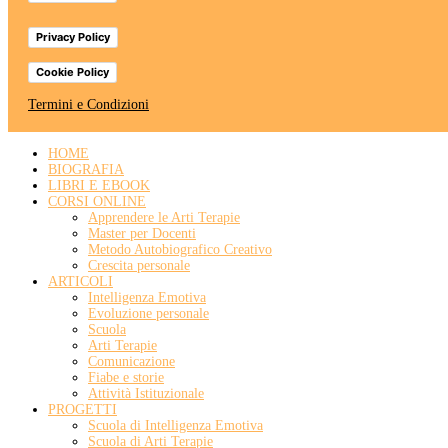
Privacy Policy
Cookie Policy
Termini e Condizioni
HOME
BIOGRAFIA
LIBRI E EBOOK
CORSI ONLINE
Apprendere le Arti Terapie
Master per Docenti
Metodo Autobiografico Creativo
Crescita personale
ARTICOLI
Intelligenza Emotiva
Evoluzione personale
Scuola
Arti Terapie
Comunicazione
Fiabe e storie
Attività Istituzionale
PROGETTI
Scuola di Intelligenza Emotiva
Scuola di Arti Terapie