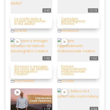
0:45
13:19
La scuola aiuta a
Curriculum
trovare l’autonomia
dell’Intelligenza
in età adulta?
Emotiva
Su di Me
Formazione
1:03
1:52
Emozioni e immagini
Definire
dal corpo nel Metodo
l’apprendimento
Autobiografico
multisensoriale
Creativo
creativo
Il mio Metodo
Su di Me
1:19
2:34