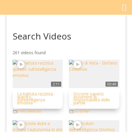
Search Videos
261 videos found
2:11
00:49
La battuta razzista:
Occorre sapersi
quesito
assumere la
sull’intelligenza
responsabilità delle
emotiva
parole
Il mio Metodo
Su di Me