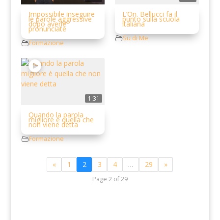
Impossibile inseguire
L’On. Bellucci fa il
le parole aggressive
punto sulla scuola
dopo averle
italiana
pronunciate
Su di Me
Formazione
1:31
Quando la parola
migliore è quella che
non viene detta
Formazione
«
1
2
3
4
…
29
»
Page 2 of 29