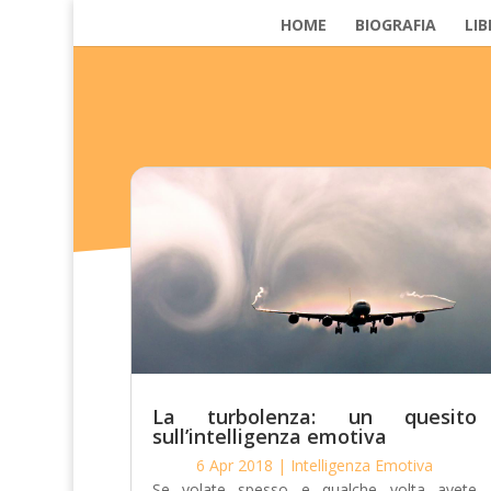
HOME
BIOGRAFIA
LIB
La turbolenza: un quesito
sull’intelligenza emotiva
6 Apr 2018
|
Intelligenza Emotiva
Se volate spesso e qualche volta avete