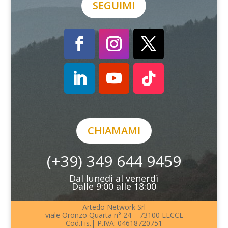
SEGUIMI
CHIAMAMI
(+39) 349 644 9459
Dal lunedì al venerdì
Dalle 9:00 alle 18:00
Artedo Network Srl
viale Oronzo Quarta n° 24 – 73100 LECCE
Cod.Fis.| P.IVA: 04618720751