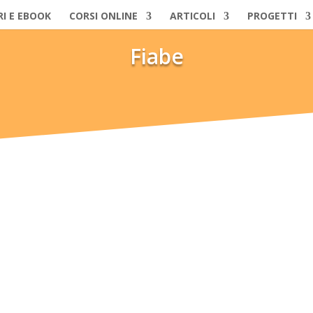
RI E EBOOK
CORSI ONLINE
ARTICOLI
PROGETTI
Fiabe
e per la fiaba autobiografica, un genere letterario atipico che si caratte
i sé. È parlare della propria formazione umana, spirituale, religiosa, int