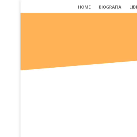
HOME
BIOGRAFIA
LIB
Prima di parlare di fiaba aziendale, serve transitar
La pratica autobiografica è raccontare a se stessi d