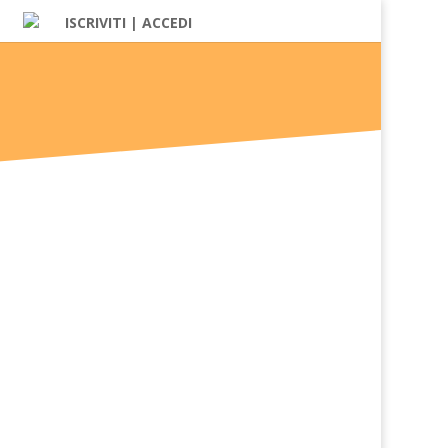
ISCRIVITI | ACCEDI
rizza in prima battuta...
ellettuale, valoriale,...