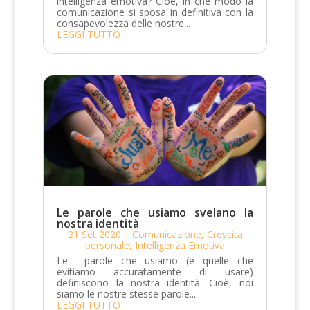
intelligenza emotiva? Cioè, in che modo la
comunicazione si sposa in definitiva con la
consapevolezza delle nostre...
LEGGI TUTTO
Le parole che usiamo svelano la
nostra identità
21 Set 2020
|
Comunicazione
,
Crescita
personale
,
Intelligenza Emotiva
Le parole che usiamo (e quelle che
evitiamo accuratamente di usare)
definiscono la nostra identità. Cioè, noi
siamo le nostre stesse parole....
LEGGI TUTTO