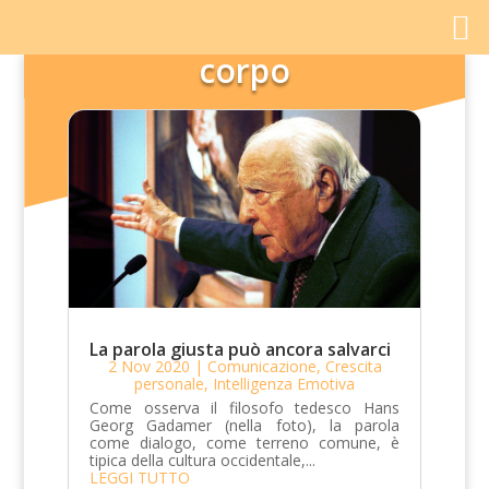
corpo
La parola giusta può ancora salvarci
2 Nov 2020
|
Comunicazione
,
Crescita
personale
,
Intelligenza Emotiva
Come osserva il filosofo tedesco Hans
Georg Gadamer (nella foto), la parola
come dialogo, come terreno comune, è
tipica della cultura occidentale,...
LEGGI TUTTO