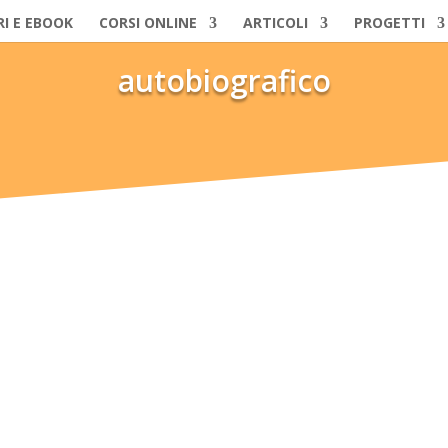
RI E EBOOK
CORSI ONLINE
ARTICOLI
PROGETTI
autobiografico
molte dimensioni interiori che vanno ben oltre la percezione del corpo
molte dimensioni interiori che vanno ben oltre la percezione del corpo