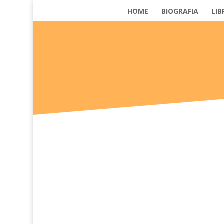
HOME
BIOGRAFIA
LIB
Raffigurare se stessi ad occhi chiusi fa emergere 
Raffigurare se stessi ad occhi chiusi fa emergere 