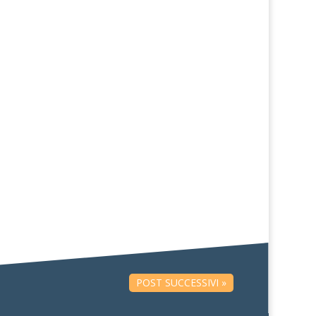
. Anzi, lo schema corporeo...
. Anzi, lo schema corporeo...
POST SUCCESSIVI »