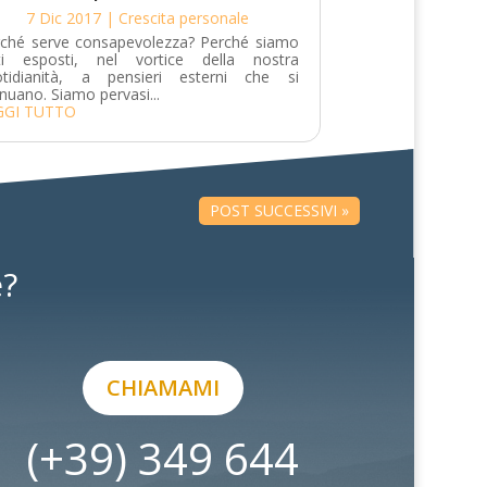
7 Dic 2017
|
Crescita personale
rché serve consapevolezza? Perché siamo
tti esposti, nel vortice della nostra
otidianità, a pensieri esterni che si
inuano. Siamo pervasi...
GGI TUTTO
POST SUCCESSIVI »
e?
CHIAMAMI
(+39) 349 644