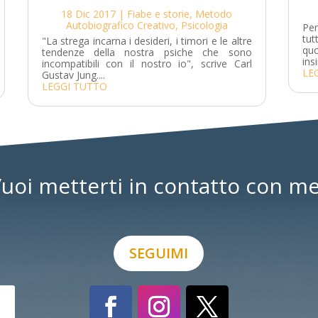
18 Dic 2017
|
Fiabe e storie
,
Metodo
Autobiografico Creativo
,
Psicologia
Pe
tu
"La strega incarna i desideri, i timori e le altre
qu
tendenze della nostra psiche che sono
ins
incompatibili con il nostro io", scrive Carl
LE
Gustav Jung....
LEGGI TUTTO
uoi metterti in contatto con m
SEGUIMI