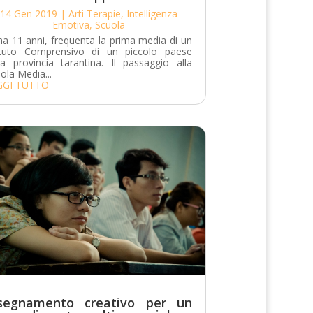
14 Gen 2019
|
Arti Terapie
,
Intelligenza
Emotiva
,
Scuola
ha 11 anni, frequenta la prima media di un
tituto Comprensivo di un piccolo paese
la provincia tarantina. Il passaggio alla
ola Media...
GGI TUTTO
segnamento creativo per un