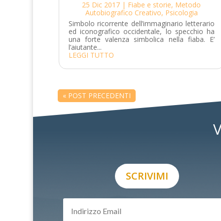
25 Dic 2017
|
Fiabe e storie
,
Metodo
Autobiografico Creativo
,
Psicologia
Simbolo ricorrente dell’immaginario letterario
ed iconografico occidentale, lo specchio ha
una forte valenza simbolica nella fiaba. E’
l’aiutante...
LEGGI TUTTO
« POST PRECEDENTI
V
SCRIVIMI