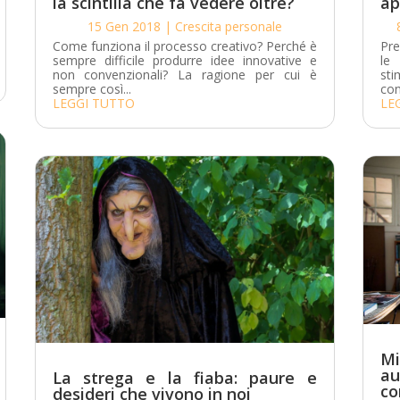
la scintilla che fa vedere oltre?
ap
15 Gen 2018
|
Crescita personale
Come funziona il processo creativo? Perché è
Pre
sempre difficile produrre idee innovative e
le
non convenzionali? La ragione per cui è
sti
sempre così...
con
LEGGI TUTTO
LE
M
au
La strega e la fiaba: paure e
co
desideri che vivono in noi