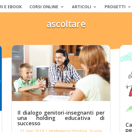
RI E EBOOK
CORSI ONLINE
ARTICOLI
PROGETTI
ascoltare
Il dialogo genitori-insegnanti per
una holding educativa di
successo
Ca
pe
21 Gen 2019
|
Intelligenza Emotiva
,
Scuola