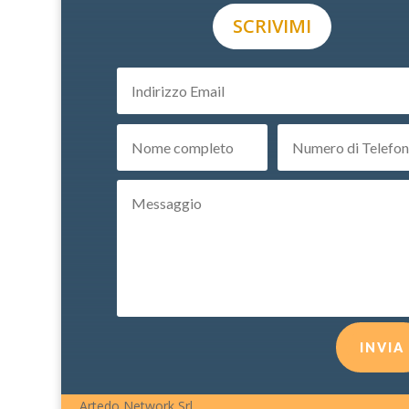
SCRIVIMI
INVIA
Artedo Network Srl