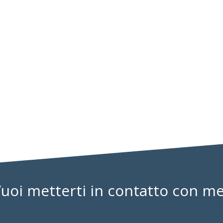
sposizioni in materia di professioni non organizzate in Ordini e Colleg
 Convention Annuale dei Servizi di Confartigianato Imprese nell'Audito
uoi metterti in contatto con m