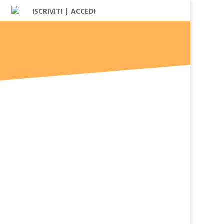
ISCRIVITI | ACCEDI
essioni; dall'altra, apre...
 per la riabilitazione...