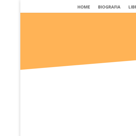
HOME
BIOGRAFIA
LIB
Artedo è il primo network dedicato al mondo delle 
Cambiamenti è il nome di una compagnia teatrale. O