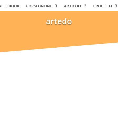
RI E EBOOK
CORSI ONLINE
ARTICOLI
PROGETTI
artedo
Arti Terapie. Da una parte, forma operatori nelle cosiddette nuove prof
, almeno, lo era nel 2009, quando fui chiamato ad organizzare attività