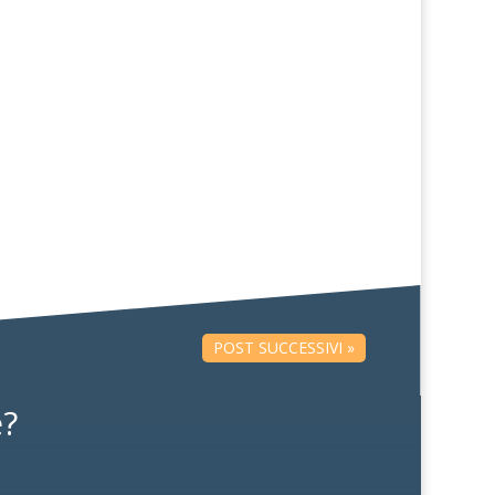
i), traguardo storico...
rium Antonianum. La...
POST SUCCESSIVI »
e?