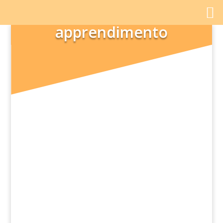
apprendimento
Nei giorni scorsi, la Camera ha approvato
all’unanimità una proposta di legge che
mira «all’introduzione sperimentale delle
competenze non cognitive...