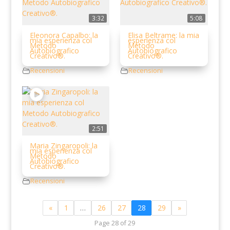
3:32
5:08
Eleonora Capalbo: la
Elisa Beltrame: la mia
mia esperienza col
esperienza col
Metodo
Metodo
Autobiografico
Autobiografico
Creativo®.
Creativo®.
Recensioni
Recensioni
2:51
Maria Zingaropoli: la
mia esperienza col
Metodo
Autobiografico
Creativo®.
Recensioni
«
1
…
26
27
28
29
»
Page 28 of 29