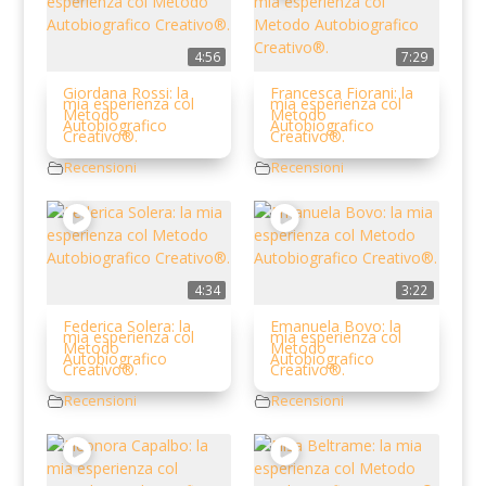
4:56
7:29
Giordana Rossi: la
Francesca Fiorani: la
mia esperienza col
mia esperienza col
Metodo
Metodo
Autobiografico
Autobiografico
Creativo®.
Creativo®.
Recensioni
Recensioni
4:34
3:22
Federica Solera: la
Emanuela Bovo: la
mia esperienza col
mia esperienza col
Metodo
Metodo
Autobiografico
Autobiografico
Creativo®.
Creativo®.
Recensioni
Recensioni