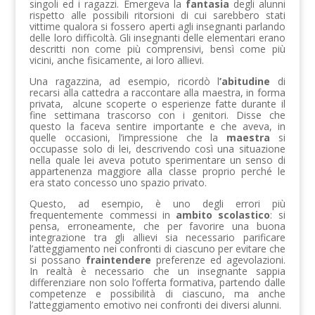
singoli ed i ragazzi. Emergeva la
fantasia
degli alunni
rispetto alle possibili ritorsioni di cui sarebbero stati
vittime qualora si fossero aperti agli insegnanti parlando
delle loro difficoltà. Gli insegnanti delle elementari erano
descritti non come più comprensivi, bensì come più
vicini, anche fisicamente, ai loro allievi.
Una ragazzina, ad esempio, ricordò l
’abitudine
di
recarsi alla cattedra a raccontare alla maestra, in forma
privata, alcune scoperte o esperienze fatte durante il
fine settimana trascorso con i genitori. Disse che
questo la faceva sentire importante e che aveva, in
quelle occasioni, l’impressione che la
maestra
si
occupasse solo di lei, descrivendo così una situazione
nella quale lei aveva potuto sperimentare un senso di
appartenenza maggiore alla classe proprio perché le
era stato concesso uno spazio privato.
Questo, ad esempio, è uno degli errori più
frequentemente commessi in
ambito scolastico
: si
pensa, erroneamente, che per favorire una buona
integrazione tra gli allievi sia necessario parificare
l’atteggiamento nei confronti di ciascuno per evitare che
si possano
fraintendere
preferenze ed agevolazioni.
In realtà è necessario che un insegnante sappia
differenziare non solo l’offerta formativa, partendo dalle
competenze e possibilità di ciascuno, ma anche
l’atteggiamento emotivo nei confronti dei diversi alunni.