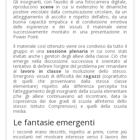
Gli insegnanti, con l’ausilio di una fotocamera digitale,
riproducono
scene
in cui si evidenzino le dinamiche
positive veicolate dalla comunicazione circolare, da un
atteggiamento di ascolto e rispetto dell’altro, da una
buona capacità empatica e di condivisione emotiva
delle esperienze e dei vissuti. Il materiale viene
successivamente montato in una presentazione in
Power Point.
Il materiale così ottenuto viene ora condiviso da tutto il
gruppo in una
sessione plenaria
in cui sono stati
invitati anche i genitori degli allievi della classe. Ciò che
emerge nella discussione successiva è orientato al
tentativo di definire l’origine del problema per rimandare
al
lavoro in classe
la risoluzione dello stesso.
Emergono vissuti di difficoltà dei
ragazzi
(soprattutto
di quelli che provenivano dalla stessa classe
elementare) rispetto alla differenza percepita tra
l’atteggiamento degli insegnanti della scuola elementare
(che gli allievi continuavano ad incontrare, data la
copresenza dei due gradi di scuola all’interno dello
stesso Istituto Comprensivo) e quelli della scuola
media.
Le fantasie emergenti
I secondi erano descritti, rispetto ai primi, come più
incostanti nel mostrare interesse verso il lavoro dei