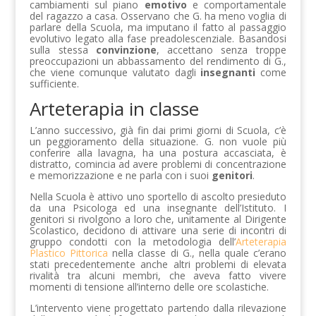
cambiamenti sul piano
emotivo
e comportamentale
del ragazzo a casa. Osservano che G. ha meno voglia di
parlare della Scuola, ma imputano il fatto al passaggio
evolutivo legato alla fase preadolescenziale. Basandosi
sulla stessa
convinzione
, accettano senza troppe
preoccupazioni un abbassamento del rendimento di G.,
che viene comunque valutato dagli
insegnanti
come
sufficiente.
Arteterapia in classe
L’anno successivo, già fin dai primi giorni di Scuola, c’è
un peggioramento della situazione. G. non vuole più
conferire alla lavagna, ha una postura accasciata, è
distratto, comincia ad avere problemi di concentrazione
e memorizzazione e ne parla con i suoi
genitori
.
Nella Scuola è attivo uno sportello di ascolto presieduto
da una Psicologa ed una insegnante dell’Istituto. I
genitori si rivolgono a loro che, unitamente al Dirigente
Scolastico, decidono di attivare una serie di incontri di
gruppo condotti con la metodologia dell’
Arteterapia
Plastico Pittorica
nella classe di G., nella quale c’erano
stati precedentemente anche altri problemi di elevata
rivalità tra alcuni membri, che aveva fatto vivere
momenti di tensione all’interno delle ore scolastiche.
L’intervento viene progettato partendo dalla rilevazione