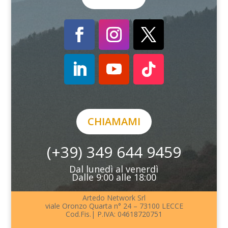
CHIAMAMI
(+39) 349 644 9459
Dal lunedì al venerdì
Dalle 9:00 alle 18:00
Artedo Network Srl
viale Oronzo Quarta n° 24 – 73100 LECCE
Cod.Fis.| P.IVA: 04618720751