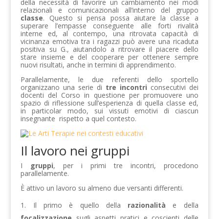
della necessità di favorire un cambiamento nei modi
relazionali e comunicazionali all’interno del gruppo
classe
. Questo si pensa possa aiutare la classe a
superare l’empasse conseguente alle forti rivalità
interne ed, al contempo, una ritrovata capacità di
vicinanza emotiva tra i ragazzi può avere una ricaduta
positiva su G., aiutandolo a ritrovare il piacere dello
stare insieme e del cooperare per ottenere sempre
nuovi risultati, anche in termini di apprendimento.
Parallelamente, le due referenti dello sportello
organizzano una serie di
tre incontri
consecutivi dei
docenti del Corso in questione per promuovere uno
spazio di riflessione sull’esperienza di quella classe ed,
in particolar modo, sui vissuti emotivi di ciascun
insegnante rispetto a quel contesto.
Il lavoro nei gruppi
I
gruppi
, per i primi tre incontri, procedono
parallelamente.
È attivo un lavoro su almeno due versanti differenti.
Il primo è quello della
razionalità
e della
focalizzazione
sugli aspetti pratici e coscienti delle