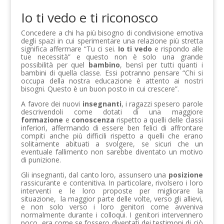
Io ti vedo e ti riconosco
Concedere a chi ha più bisogno di condivisione emotiva
degli spazi in cui sperimentare una relazione più stretta
significa affermare “Tu ci sei.
Io ti vedo
e rispondo alle
tue necessità” e questo non è solo una grande
possibilità per quel
bambino
, bensì per tutti quanti i
bambini di quella classe. Essi potranno pensare “Chi si
occupa della nostra educazione è attento ai nostri
bisogni. Questo è un buon posto in cui crescere”.
A favore dei nuovi
insegnanti
, i ragazzi spesero parole
descrivendoli come dotati di una maggiore
formazione
e
conoscenza
rispetto a quelli delle classi
inferiori, affermando di essere ben felici di affrontare
compiti anche più difficili rispetto a quelli che erano
solitamente abituati a svolgere, se sicuri che un
eventuale fallimento non sarebbe diventato un motivo
di punizione.
Gli insegnanti, dal canto loro, assunsero una
posizione
rassicurante e contenitiva. In particolare, rivolsero i loro
interventi e le loro proposte per migliorare la
situazione, la maggior parte delle volte, verso gli allievi,
e non solo verso i loro genitori come avveniva
normalmente durante i colloqui. I genitori intervennero
poco, era come se fossero diventati dei testimoni di ciò