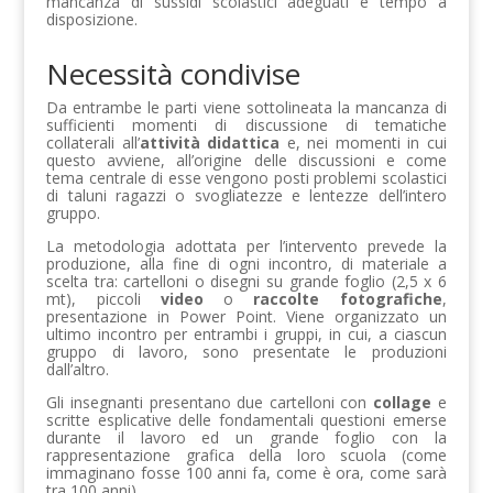
mancanza di sussidi scolastici adeguati e tempo a
disposizione.
Necessità condivise
Da entrambe le parti viene sottolineata la mancanza di
sufficienti momenti di discussione di tematiche
collaterali all’
attività didattica
e, nei momenti in cui
questo avviene, all’origine delle discussioni e come
tema centrale di esse vengono posti problemi scolastici
di taluni ragazzi o svogliatezze e lentezze dell’intero
gruppo.
La metodologia adottata per l’intervento prevede la
produzione, alla fine di ogni incontro, di materiale a
scelta tra: cartelloni o disegni su grande foglio (2,5 x 6
mt), piccoli
video
o
raccolte fotografiche
,
presentazione in Power Point. Viene organizzato un
ultimo incontro per entrambi i gruppi, in cui, a ciascun
gruppo di lavoro, sono presentate le produzioni
dall’altro.
Gli insegnanti presentano due cartelloni con
collage
e
scritte esplicative delle fondamentali questioni emerse
durante il lavoro ed un grande foglio con la
rappresentazione grafica della loro scuola (come
immaginano fosse 100 anni fa, come è ora, come sarà
tra 100 anni).