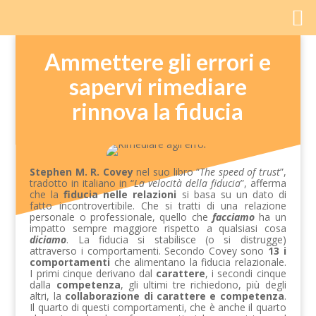
Ammettere gli errori e
sapervi rimediare
rinnova la fiducia
Stephen M. R. Covey
nel suo libro “
The speed of trust
”,
tradotto in italiano in “
La velocità della fiducia
”, afferma
che la
fiducia nelle relazioni
si basa su un dato di
fatto incontrovertibile. Che si tratti di una relazione
personale o professionale, quello che
facciamo
ha un
impatto sempre maggiore rispetto a qualsiasi cosa
diciamo
. La fiducia si stabilisce (o si distrugge)
attraverso i comportamenti. Secondo Covey sono
13 i
comportamenti
che alimentano la fiducia relazionale.
I primi cinque derivano dal
carattere
, i secondi cinque
dalla
competenza
, gli ultimi tre richiedono, più degli
altri, la
collaborazione di carattere e competenza
.
Il quarto di questi comportamenti, che è anche il quarto