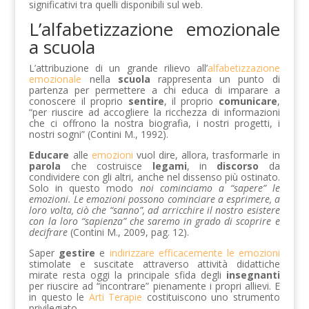
significativi tra quelli disponibili sul web.
L’alfabetizzazione emozionale
a scuola
L’attribuzione di un grande rilievo all’
alfabetizzazione
emozionale
nella
scuola
rappresenta un punto di
partenza per permettere a chi educa di imparare a
conoscere il proprio
sentire
, il proprio
comunicare
,
“per riuscire ad accogliere la ricchezza di informazioni
che ci offrono la nostra biografia, i nostri progetti, i
nostri sogni” (Contini M., 1992).
Educare
alle
emozioni
vuol dire, allora, trasformarle in
parola
che costruisce
legami
, in
discorso
da
condividere con gli altri, anche nel dissenso più ostinato.
Solo in questo modo
noi cominciamo a “sapere” le
emozioni. Le emozioni possono cominciare a esprimere, a
loro volta, ciò che “sanno”, ad arricchire il nostro esistere
con la loro “sapienza” che saremo in grado di scoprire e
decifrare
(Contini M., 2009, pag. 12).
Saper
gestire
e
indirizzare efficacemente le emozioni
stimolate e suscitate attraverso attività didattiche
mirate resta oggi la principale sfida degli
insegnanti
per riuscire ad “incontrare” pienamente i propri allievi. E
in questo le
Arti Terapie
costituiscono uno strumento
privilegiato.