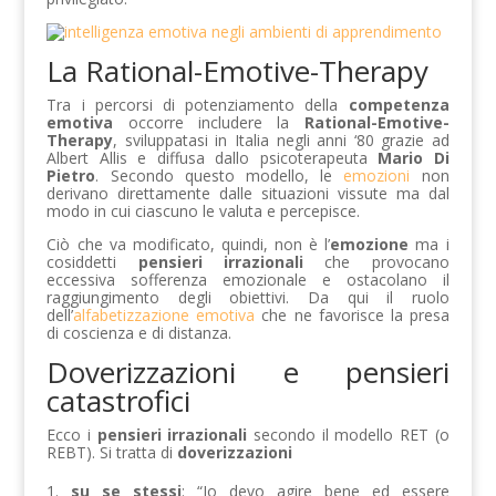
La Rational-Emotive-Therapy
Tra i percorsi di potenziamento della
competenza
emotiva
occorre includere la
Rational-Emotive-
Therapy
, sviluppatasi in Italia negli anni ‘80 grazie ad
Albert Allis e diffusa dallo psicoterapeuta
Mario Di
Pietro
. Secondo questo modello, le
emozioni
non
derivano direttamente dalle situazioni vissute ma dal
modo in cui ciascuno le valuta e percepisce.
Ciò che va modificato, quindi, non è l’
emozione
ma i
cosiddetti
pensieri irrazionali
che provocano
eccessiva sofferenza emozionale e ostacolano il
raggiungimento degli obiettivi. Da qui il ruolo
dell’
alfabetizzazione emotiva
che ne favorisce la presa
di coscienza e di distanza.
Doverizzazioni e pensieri
catastrofici
Ecco i
pensieri irrazionali
secondo il modello RET (o
REBT). Si tratta di
doverizzazioni
su se stessi
: “Io devo agire bene ed essere