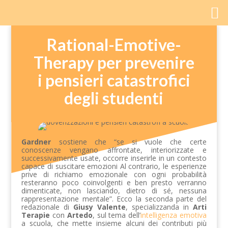
Rational-Emotive-
Therapy per prevenire
i pensieri catastrofici
degli studenti
Gardner
sostiene che “se si vuole che certe
conoscenze vengano affrontate, interiorizzate e
successivamente usate, occorre inserirle in un contesto
capace di suscitare emozioni Al contrario, le esperienze
prive di richiamo emozionale con ogni probabilità
resteranno poco coinvolgenti e ben presto verranno
dimenticate, non lasciando, dietro di sé, nessuna
rappresentazione mentale”. Ecco la seconda parte del
redazionale di
Giusy Valente
, specializzanda in
Arti
Terapie
con
Artedo
, sul tema dell’
intelligenza emotiva
a scuola, che mette insieme alcuni dei contributi più