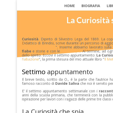
HOME
BIOGRAFIA
LIB
La Curiosità 
Curiosità
. Dipinto di Silvestro Lega del 1869. La cop
Didattico di Brindisi, scrive durante un percorso di aggi
dinamiche di gruppo
“. Insieme abbiamo lavorato sulla
fiabe
e storie e con le
Arti Terapie
. Al termine, ad o
dello spirito. Eccovi il settimo appuntamento:
La Curios
fiabazione
“, la prima stesura del mio attuale libro “
Il Me
Settimo
appuntamento
Il breve testo, scritto da O., è la parte che l’autrice h
famoso racconto di
Davide Saliva
che noi è servito pe
E’ il settimo appuntamento settimanale con i
raccont
anni della scuola primaria, che terminerà con la pubbli
ispirazione per lavori con i ragazzi delle prime tre classi
La Curiosità che spia