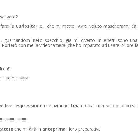
 sai vero?
farai la
Curiosità
!” e… che mi metto? Avrei voluto mascherarmi da S
, guardandomi nello specchio, già mi diverto. In effetti sono un
. Porterò con me la videocamera (che ho imparato ad usare 24 ore fa
 eh!).
il sole ci sarà.
vedere l’
espressione
che avranno Tizia e Caia non solo quando sc
!!!!!!!!!!!!!!!!!!!!!!!!!
gatore
che mi dirà in
anteprima
i loro preparativi.