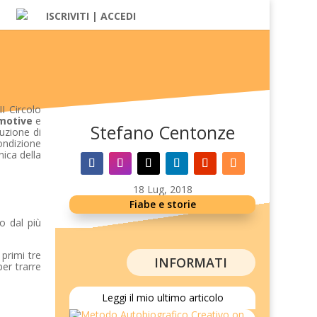
ISCRIVITI | ACCEDI
I Circolo
motive
e
Stefano Centonze
ruzione di
ondizione
nica della
18 Lug, 2018
Fiabe e storie
to dal più
 primi tre
INFORMATI
er trarre
Leggi il mio ultimo articolo