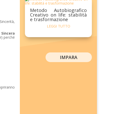
Metodo Autobiografico
Creativo on life: stabilità
e trasformazione
incerità,
LEGGI TUTTO
a
Sincera
!) perché
IMPARA
opriranno