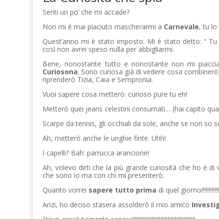
Senti un po’ che mi accade?
Non mi è mai piaciuto mascherarmi a
Carnevale
, tu lo
Quest’anno mi è stato imposto. Mi è stato detto: “ Tu 
così non avrei speso nulla per abbigliarmi.
Bene, nonostante tutto e nonostante non mi piaccia
Curiosona
. Sono curiosa già di vedere cosa combinerò
riprenderò Tizia, Caia e Sempronia.
Vuoi sapere cosa metterò: curioso pure tu eh!
Metterò quei jeans celestini consumati… (hai capito quali
Scarpe da tennis, gli occhiali da sole, anche se non so se 
Ah, metterò anche le unghie finte. Uhh!
I capelli? Bah: parrucca arancione!
Ah, volevo dirti che la più grande curiosità che ho è di 
che sono io ma con chi mi presenterò.
Quanto vorrei
sapere tutto prima
di quel giorno!!!!!!!!!!!!!!!!!!
Anzi, ho deciso stasera assolderò il mio amico
Investi