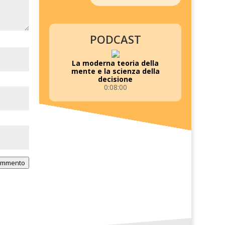
PODCAST
La moderna teoria della
mente e la scienza della
decisione
0:08:00
commento