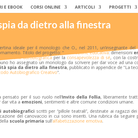
RI E EBOOK
CORSI ONLINE
ARTICOLI
PROGETTI
spia da dietro alla finestra
ertina ideale per il monologo che O., nel 2011, un’insegnante del I
ornamento. Titolo del progetto: “
La relazione educativa
: dimensioni
e
narrazione autobiografica
per la
consapevolezza di sé
, con la cost
gnuno ho assegnato un monologo da scrivere per dar voce ad una c
ità spia da dietro alla finestra
, pubblicato in appendice de “La tec
todo Autobiografico Creativo
“.
a pensato per il suo ruolo nell’
Invito della Follia
, liberamente trat
r dar vita a
emozioni
, sentimenti e altre comune condizioni umane.
i autobiografici
scritti per “pillole teatrali”, destinate ai ragazzi dei
cazione del canovaccio in cui sono inseriti. Una rubrica da seguire p
 della
scuola primaria
sull’
alfabetizzazione emotiva
.