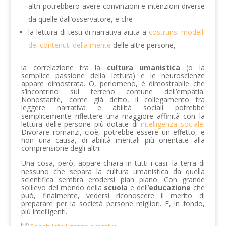
altri potrebbero avere convinzioni e intenzioni diverse
da quelle dall’osservatore, e che
la lettura di testi di narrativa aiuta a
costruirsi modelli
dei contenuti della mente
delle altre persone,
la correlazione tra la
cultura umanistica
(o la
semplice passione della lettura) e le neuroscienze
appare dimostrata. O, perlomeno, è dimostrabile che
s’incontrino sul terreno comune dell’empatia.
Nonostante, come già detto, il collegamento tra
leggere narrativa e abilità sociali potrebbe
semplicemente riflettere una maggiore affinità con la
lettura delle persone più dotate di
intelligenza sociale
.
Divorare romanzi, cioè, potrebbe essere un effetto, e
non una causa, di abilità mentali più orientate alla
comprensione degli altri.
Una cosa, però, appare chiara in tutti i casi: la terra di
nessuno che separa la cultura umanistica da quella
scientifica sembra erodersi pian piano. Con grande
sollievo del mondo della
scuola
e dell’
educazione
che
può, finalmente, vedersi riconoscere il merito di
preparare per la società persone migliori. E, in fondo,
più intelligenti.