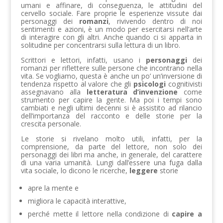
umani e affinare, di conseguenza, le attitudini del
cervello sociale. Fare proprie le esperienze vissute dai
personaggi dei
romanzi
, rivivendo dentro di noi
sentimenti e azioni, è un modo per esercitarsi nell’arte
di interagire con gli altri. Anche quando ci si apparta in
solitudine per concentrarsi sulla lettura di un libro.
Scrittori e lettori, infatti, usano i
personaggi
dei
romanzi per riflettere sulle persone che incontrano nella
vita. Se vogliamo, questa è anche un po’ un’inversione di
tendenza rispetto al valore che gli
psicologi
cognitivisti
assegnavano alla
letteratura d’invenzione
come
strumento per capire la gente. Ma poi i tempi sono
cambiati e negli ultimi decenni si è assistito ad rilancio
dell’importanza del racconto e delle storie per la
crescita personale.
Le storie si rivelano molto utili, infatti, per la
comprensione, da parte del lettore, non solo dei
personaggi dei libri ma anche, in generale, del carattere
di una varia umanità. Lungi dall’essere una fuga dalla
vita sociale, lo dicono le ricerche,
leggere
storie
apre la mente e
migliora le capacità interattive,
perché mette il lettore nella condizione di
capire a