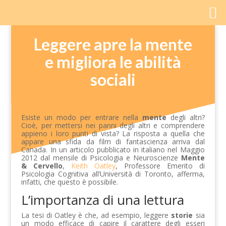
Leggere apre la mente
e migliora le abilità
sociali
Esiste un modo per entrare nella
mente
degli altri?
Cioè, per mettersi nei panni degli altri e comprendere
appieno i loro punti di vista? La risposta a quella che
appare una sfida da film di fantascienza arriva dal
Canada. In un articolo pubblicato in italiano nel Maggio
2012 dal mensile di Psicologia e Neuroscienze
Mente
& Cervello
,
Keith Oatley
, Professore Emerito di
Psicologia Cognitiva all’Università di Toronto, afferma,
infatti, che questo è possibile.
L’importanza di una lettura
La tesi di Oatley è che, ad esempio, leggere
storie
sia
un modo efficace di capire il carattere degli esseri