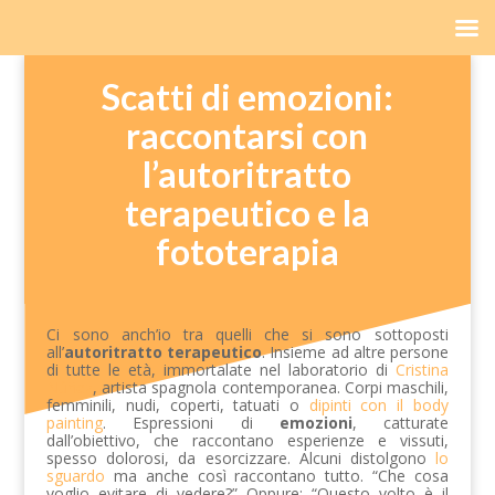
Scatti di emozioni:
raccontarsi con
l’autoritratto
terapeutico e la
fototerapia
Ci sono anch’io tra quelli che si sono sottoposti
all’
autoritratto terapeutico
. Insieme ad altre persone
di tutte le età, immortalate nel laboratorio di
Cristina
Núñez
, artista spagnola contemporanea. Corpi maschili,
femminili, nudi, coperti, tatuati o
dipinti con il body
painting
. Espressioni di
emozioni
, catturate
dall’obiettivo, che raccontano esperienze e vissuti,
spesso dolorosi, da esorcizzare. Alcuni distolgono
lo
sguardo
ma anche così raccontano tutto. “Che cosa
voglio evitare di vedere?” Oppure: “Questo volto è il