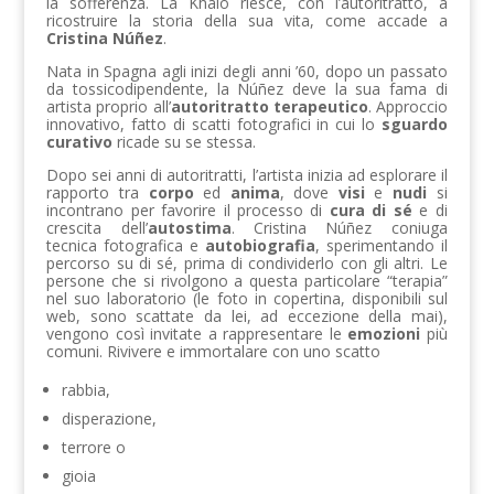
la sofferenza. La Khalo riesce, con l’autoritratto, a
ricostruire la storia della sua vita, come accade a
Cristina Núñez
.
Nata in Spagna agli inizi degli anni ’60, dopo un passato
da tossicodipendente, la Núñez deve la sua fama di
artista proprio all’
autoritratto terapeutico
. Approccio
innovativo, fatto di scatti fotografici in cui lo
sguardo
curativo
ricade su se stessa.
Dopo sei anni di autoritratti, l’artista inizia ad esplorare il
rapporto tra
corpo
ed
anima
, dove
visi
e
nudi
si
incontrano per favorire il processo di
cura di sé
e di
crescita dell’
autostima
. Cristina Núñez coniuga
tecnica fotografica e
autobiografia
, sperimentando il
percorso su di sé, prima di condividerlo con gli altri. Le
persone che si rivolgono a questa particolare “terapia”
nel suo laboratorio (le foto in copertina, disponibili sul
web, sono scattate da lei, ad eccezione della mai),
vengono così invitate a rappresentare le
emozioni
più
comuni. Rivivere e immortalare con uno scatto
rabbia,
disperazione,
terrore o
gioia