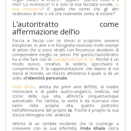
mio? Lo riconosco? O è solo la mia facciata sociale,
la
mia maschera
? E’ quello che vorrei che gli altri
vedessero di me o ciò che realmente sento di essere?”
L’autoritratto come
affermazione dell’io
Faccia a faccia con se stessi si scoprono universi
inesplorati. In arte e in fotografia esistono molti esempi
di artisti che si sono ritratti con l’inconscio desiderio di
comprendere meglio se stessi. Per questo l’autoritratto
ha a che fare con la
consapevolezza di sé
. Perché è un
modo nuovo, creativo, di vedersi, specchiarsi e
comprendersi. E’ la rappresentazione che diamo di noi
stessi al mondo, un mezzo attraverso il quale si dà un
volto all’
identità personale
.
Frida Khalo
, artista dei primi anni del’900, di madre
messicana e di padre austro-ungarico, realizza, nel
corso della sua vita, all’incirca cinquantacinque
autoritratti. Per l’artista, la verità è da ricercarsi non
tanto nella propria vita, quanto piuttosto
nell’affermazione del proprio
io
. Poiché è proprio la sua
stessa immagina che analizza.
Vittima di un terribile incidente che la costringe a
convivere con la sua infermità,
Frida Khalo
cerca