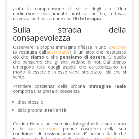
aiuta la comprensione di sé e degli altri. Una
declinazione decisamente artistica che ha, tuttavia,
diversi aspetti in comune con l’
Arteterapia
.
Sulla strada della
consapevolezza
Osservare la propria immagine riflessa in uno
specchio
(o restituita dall’
autoritratto
) è un atto che restituisce
ciò che
siamo
o che
pensiamo di essere
. O quello
che pensiamo che gli altri vedano di noi. Dal dipinto
emergono tutti quegli aspetti che caratterizzano un
modo di essere e in esso viene proiettato ciò che si
sente.
Prendere coscienza della propria
immagine
reale
comporta una presa di coscienza
di se stessi e
della propria
interiorità
.
Cristina Nunez, ad esempio, fotografando il suo corpo
e le sue
emozioni
, prende coscienza della sua
condizione di tossicodipendente. E’ proprio da lì che
inizia la sua lotta personale contro il suo
Minotauro