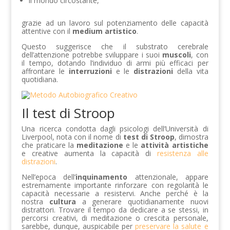
il mondo circostante,
grazie ad un lavoro sul potenziamento delle capacità
attentive con il
medium artistico
.
Questo suggerisce che il substrato cerebrale
dell’attenzione potrebbe sviluppare i suoi
muscoli
, con
il tempo, dotando l’individuo di armi più efficaci per
affrontare le
interruzioni
e le
distrazioni
della vita
quotidiana.
Il test di Stroop
Una ricerca condotta dagli psicologi dell’Università di
Liverpool, nota con il nome di
test di Stroop
, dimostra
che praticare la
meditazione
e le
attività artistiche
e creative aumenta la capacità di
resistenza alle
distrazioni
.
Nell’epoca dell’
inquinamento
attenzionale, appare
estremamente importante rinforzare con regolarità le
capacità necessarie a resistervi. Anche perché è la
nostra
cultura
a generare quotidianamente nuovi
distrattori. Trovare il tempo da dedicare a se stessi, in
percorsi creativi, di meditazione o crescita personale,
sarebbe, dunque, auspicabile per
preservare la salute e