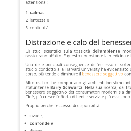
attenzionali:
calma
,
lentezza e
continuità.
Distrazione e calo del benesse
Gli studi scientifici sulla tossicità dell’
ambiente
moder
rassicurano affatto. E questo nonostante la medicina e
Una delle principali conseguenze dell’eccesso di sollec
studio condotto alla Harvard University ha evidenziato c
corso, più tende a diminuire il
benessere soggettivo
com
Altro rischio che comportano gli ambienti iperstimolant
statunitense
Barry Schwartz
. Nella sua ricerca, dal tit
benessere soggettivo dei consumatori moderni sia diret
Cioè, più cresce l’offerta di beni e servizi e più essi sono
Proprio perché l’eccesso di disponibilità
invade,
confonde
e
distrae.