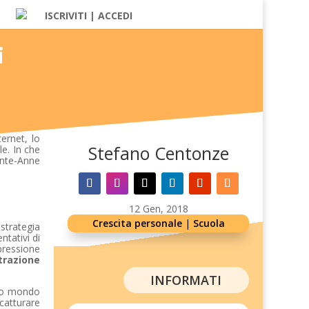
ISCRIVITI | ACCEDI
i
ternet, lo
Stefano Centonze
le. In che
ainte-Anne
12 Gen, 2018
Crescita personale
|
Scuola
strategia
ntativi di
pressione
trazione
INFORMATI
sto mondo
 catturare