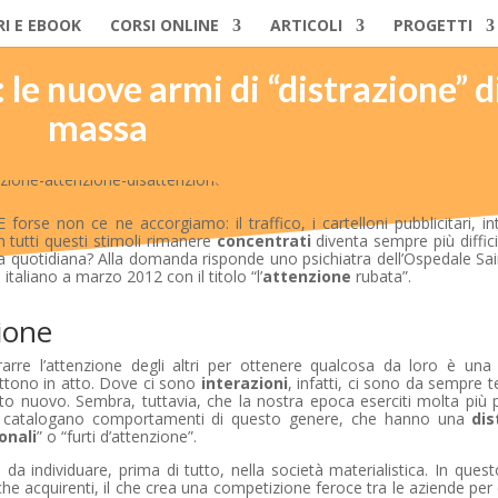
RI E EBOOK
CORSI ONLINE
ARTICOLI
PROGETTI
 le nuove armi di “distrazione” d
massa
forse non ce ne accorgiamo: il traffico, i cartelloni pubblicitari, in
 tutti questi stimoli rimanere
concentrati
diventa sempre più diffici
vita quotidiana? Alla domanda risponde uno psichiatra dell’Ospedale S
 italiano a marzo 2012 con il titolo “l’
attenzione
rubata”.
zione
arre l’attenzione degli altri per ottenere qualcosa da loro è una 
ttono in atto. Dove ci sono
interazioni
, infatti, ci sono da sempre te
tto nuovo. Sembra, tuttavia, che la nostra epoca eserciti molta più 
osi catalogano comportamenti di questo genere, che hanno una
dis
onali
” o “furti d’attenzione”.
 individuare, prima di tutto, nella società materialistica. In que
che acquirenti, il che crea una competizione feroce tra le aziende per