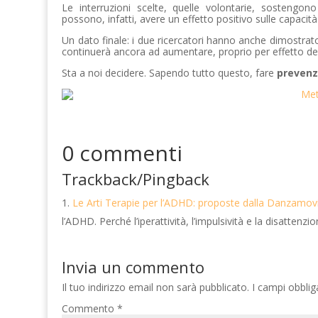
Le interruzioni scelte, quelle volontarie, sostengon
possono, infatti, avere un effetto positivo sulle capacità
Un dato finale: i due ricercatori hanno anche dimostrato 
continuerà ancora ad aumentare, proprio per effetto de
Sta a noi decidere. Sapendo tutto questo, fare
prevenz
0 commenti
Trackback/Pingback
Le Arti Terapie per l’ADHD: proposte dalla Danzamo
l’ADHD. Perché l’iperattività, l’impulsività e la disatte
Invia un commento
Il tuo indirizzo email non sarà pubblicato.
I campi obbli
Commento
*