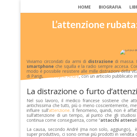
HOME
BIOGRAFIA
LIB
L’attenzione rubata:
Viviamo circondati da armi di
distrazione
di massa. E 
smartphone
che squilla e la radio sempre accesa. Con
modo è possibile resistere alle mille distrazioni della 
di Parigi,
Christophe André
, con un articolo pubblicato in
La distrazione o furto d’atten
Nel suo lavoro, il medico francese sostiene che attr
antichissima che tutti, più o meno coscientemente, me
influire sull’
attenzione
. Il fenomeno, quindi, non è affa
sull’attenzione di un tempo, al punto che gli studi
continua come conseguenza, come “
attacchi attenzi
La causa, secondo André (ma non solo, aggiungo), è da
super produttivo, ci sono ormai più prodotti in vendita 