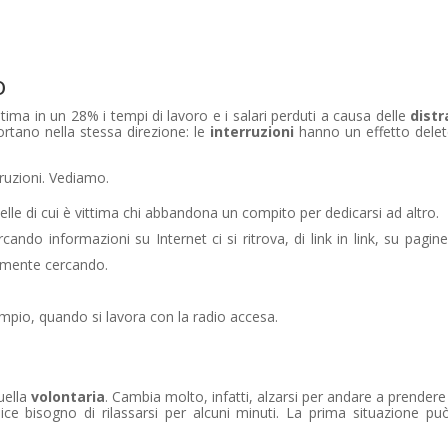
o
tima in un 28% i tempi di lavoro e i salari perduti a causa delle
distr
portano nella stessa direzione: le
interruzioni
hanno un effetto delete
rruzioni. Vediamo.
elle di cui è vittima chi abbandona un compito per dedicarsi ad altro.
cando informazioni su Internet ci si ritrova, di link in link, su pagi
almente cercando.
sempio, quando si lavora con la radio accesa.
uella
volontaria
. Cambia molto, infatti, alzarsi per andare a prendere
ice bisogno di rilassarsi per alcuni minuti. La prima situazione può 