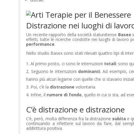
Distrazione nei luoghi di lavor
Un recente rapporto della società statunitense
Basex
s
effetti, tutte le ricerche condotte nei luoghi di lavoro 
performance
.
Nello studio Basex sono stati rilevati quattro tipi di inte
Al primo posto, ci sono le interruzioni
totali
: sono qu
Seguono le interruzioni
dominanti
. Ad esempio, cer
hanno più alcun legame con quelle che si stavano inizi
Poi, c’è la
distrazione
volontaria.
Infine, il
rumore di fondo
, quello in cui si sta, ad e
C’è distrazione e distrazione
C’è, però, molta differenza fra la distrazione
subita
e q
continuando a riflettere sul lavoro da fare, dal sempl
addirittura positiva.