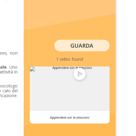
GUARDA
anni, non
1 video found
ale
. Uno
ttività in
psicologo
o calo del
icazione.
Apprendere con le emozioni