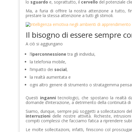
lo
sguardo
e, soprattutto, il
cervello
del potenziale clie
Ma, a furia di offrire la nostra attenzione a tutto, f
prestare la stessa attenzione a tutti gli stimoli.
Il bisogno di essere sempre c
A ciò si aggiungano
l’
iperconnessione
tra gli individui,
la telefonia mobile,
l’impatto dei
social
,
la realtà aumentata e
ogni altro genere di strumento o stratagemma pensat
Questi
inganni
tecnologici, che spostano la realtà d
domande d’interazione, a detrimento della continuità di
Siamo, dunque, sempre più soggetti a sollecitazioni del
interruzioni
delle nostre attività. Richieste, intrusio
compiti complessi che facciamo fatica a riprendere subit
Le molte sollecitazioni, infatti, finiscono col prosciug