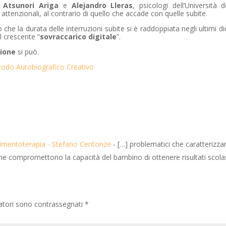
o
Atsunori Ariga
e
Alejandro Lleras
, psicologi dell’Università del
 attenzionali, al contrario di quello che accade con quelle subite.
che la durata delle interruzioni subite si è raddoppiata negli ultimi di
l crescente ”
sovraccarico digitale
”.
ione
si può.
vimentoterapia - Stefano Centonze
- […] problematici che caratterizz
nzione compromettono la capacità del bambino di ottenere risultati scola
gatori sono contrassegnati
*