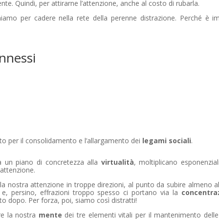
nte. Quindi, per attirarne l’attenzione, anche al costo di rubarla.
iniamo per cadere nella rete della perenne distrazione. Perché è im
onnessi
o per il consolidamento e l’allargamento dei
legami sociali
.
a un piano di concretezza alla
virtualità
, moltiplicano esponenzia
 attenzione.
la nostra attenzione in troppe direzioni, al punto da subire almeno a
ni e, persino, effrazioni troppo spesso ci portano via la
concentra
o dopo. Per forza, poi, siamo così distratti!
are la nostra
mente
dei tre elementi vitali per il mantenimento delle