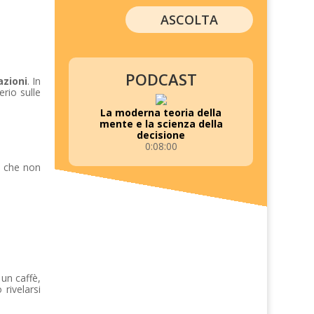
ASCOLTA
PODCAST
azioni
. In
rio sulle
La moderna teoria della
mente e la scienza della
decisione
0:08:00
ne che non
 un caffè,
rivelarsi