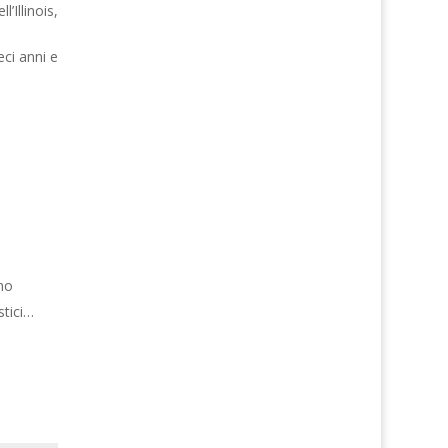
l’Illinois,
eci anni e
ano
stici…