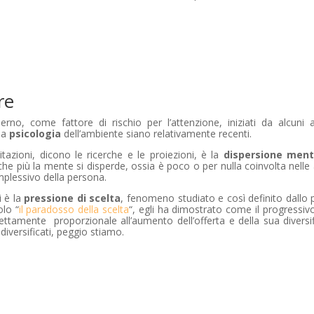
re
no, come fattore di rischio per l’attenzione, iniziati da alcuni 
 la
psicologia
dell’ambiente siano relativamente recenti.
itazioni, dicono le ricerche e le proiezioni, è la
dispersione ment
he più la mente si disperde, ossia è poco o per nulla coinvolta nelle a
plessivo della persona.
i è la
pressione di scelta
, fenomeno studiato e così definito dallo 
olo “
il paradosso della scelta
“, egli ha dimostrato come il progressiv
tamente proporzionale all’aumento dell’offerta e della sua diversif
 diversificati, peggio stiamo.