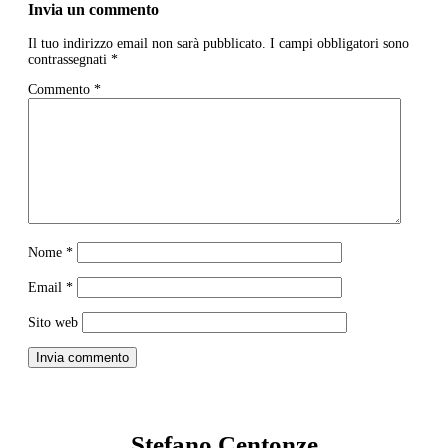
Invia un commento
Il tuo indirizzo email non sarà pubblicato.
I campi obbligatori sono
contrassegnati
*
Commento
*
Nome
*
Email
*
Sito web
Invia commento
Stefano Centonze