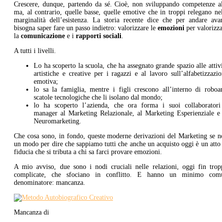
Crescere, dunque, partendo da sé. Cioè, non sviluppando competenze al
ma, al contrario, quelle basse, quelle emotive che in troppi relegano ne
marginalità dell’esistenza. La storia recente dice che per andare avan
bisogna saper fare un passo indietro: valorizzare le
emozioni
per valorizz
la
comunicazione
e i
rapporti sociali
.
A tutti i livelli.
Lo ha scoperto la scuola, che ha assegnato grande spazio alle attiv
artistiche e creative per i ragazzi e al lavoro sull’alfabetizzazi
emotiva;
lo sa la famiglia, mentre i figli crescono all’interno di roboa
scatole tecnologiche che li isolano dal mondo;
lo ha scoperto l’azienda, che ora forma i suoi collaboratori
manager al Marketing Relazionale, al Marketing Esperienziale e 
Neuromarketing.
Che cosa sono, in fondo, queste moderne derivazioni del Marketing se n
un modo per dire che sappiamo tutti che anche un acquisto oggi è un atto
fiducia che si tributa a chi sa farci provare emozioni.
A mio avviso, due sono i nodi cruciali nelle relazioni, oggi fin trop
complicate, che sfociano in conflitto. E hanno un minimo com
denominatore: mancanza.
Mancanza di