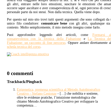
nostra vita viaggiano sempre dentro di noi. E se è vero che per conosc
gli altri, entrare nelle loro emozioni, suscitare le emozioni che aman
occorre saper ascoltare e aver consapevolezza di sé, ogni percorso di cresc
personale parte da noi stessi. Non dalla tecnica. Quella viene dopo.
Per questo sul mio sito trovi tutti questi argomenti che sono collegati da
unico filo conduttore:
comunicare bene
con gli altri, qualunque sia
contesto. Molto semplicemente, il mio metodo insegna come farlo.
Puoi approfondire leggendo altri articoli, come
Formarsi al
consapevolezza con la Tecnica della Fiabazione
e
La Tecnica del
Fiabazione: un racconto di fine percorso
. Oppure andare direttamente a
scheda tecnica del corso
.
0 commenti
Trackback/Pingback
Epigenetica, premessa scientifica al Metodo Autobiografico
Creativo - Stefano Centonze
- […] che nobilita e sostiene,
oltre le evidenze pratiche, l’intuizione metodologica che
chiamo Metodo Autobiografico Creativo per sviluppare la
competenza…