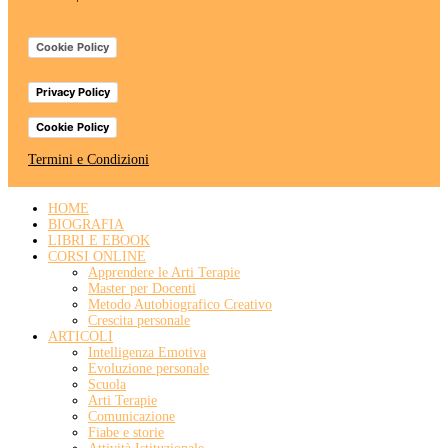
Cookie Policy
Privacy Policy
Cookie Policy
Termini e Condizioni
HOME
BIOGRAFIA
LIBRI E EBOOK
CORSI ONLINE
Apprendere le Arti Terapie
Master per Docenti
Metodo Autobiografico Creativo
Crescita personale
ARTICOLI
Intelligenza Emotiva
Evoluzione personale
Scuola
Arti Terapie
Comunicazione
Fiabe e storie