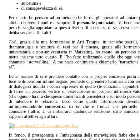
autostima e
di consapevolezza di sé.
Per questo ho pensato ad un metodo che forma gli operatori ad aiutare 
altri a risolvere i nodi e a scoprire il
personale potenziale
. Va bene anc
per chi voglia approdare a questo livello di coscienza di sé, senza che 
debba servire a fini altri.
Così, grazie alla mia formazione in Arti Terapie, in tecniche teatrali,
drammaturgia e scrittura di testi per il cinema, grazie alla formazio
universitaria e post-universitaria in Marketing, ho creato un percorso 
metta insieme tutto questo. E l’ho fatto utilizzando quello che oggi vi
chiamato “storytelling”. A me piace continuare a chiamarlo “narrazione
sé”.
Bene: narrare di sé e prendere contatto con le proprie emozioni porta a
luce le dimensioni intime negate, permette di prendere familiarità con es
di dialogarci usando i codici espressivi di quelle (le emozioni, appunto)
di farne un prezioso vertice di osservazione sul proprio intrinseco val
(che ognuno ha ma che spesso dimentica di possedere) e sul modo person
di intendere le relazioni. Ecco come queste informazioni diventa
un’imprescindibile
conoscenza di sé
che è l’unica che permette 
conoscere l’altro. E di instaurarci qualunque relazione, dalle amicizie
rapporti affettivi agli affari.
In fondo, il protagonista e l’antagonista della meravigliosa fiaba che è