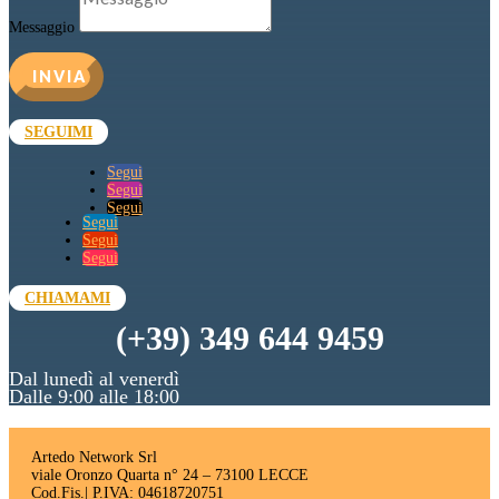
Messaggio
INVIA
SEGUIMI
Segui
Segui
Segui
Segui
Segui
Segui
CHIAMAMI
(+39) 349 644 9459
Dal lunedì al venerdì
Dalle 9:00 alle 18:00
Artedo Network Srl
viale Oronzo Quarta n° 24 – 73100 LECCE
Cod.Fis.| P.IVA: 04618720751